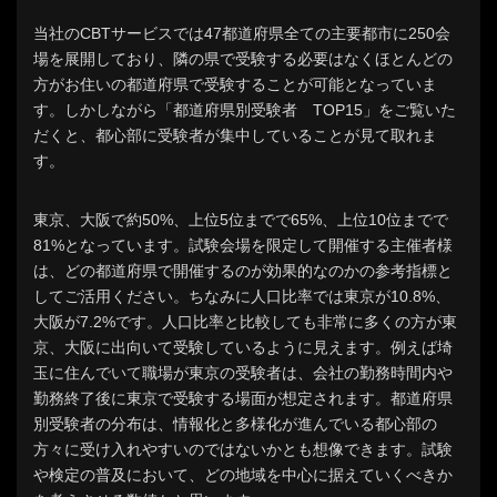
当社のCBTサービスでは47都道府県全ての主要都市に250会
場を展開しており、隣の県で受験する必要はなくほとんどの
方がお住いの都道府県で受験することが可能となっていま
す。しかしながら「都道府県別受験者 TOP15」をご覧いた
だくと、都心部に受験者が集中していることが見て取れま
す。
東京、大阪で約50%、上位5位までで65%、上位10位までで
81%となっています。試験会場を限定して開催する主催者様
は、どの都道府県で開催するのが効果的なのかの参考指標と
してご活用ください。ちなみに人口比率では東京が10.8%、
大阪が7.2%です。人口比率と比較しても非常に多くの方が東
京、大阪に出向いて受験しているように見えます。例えば埼
玉に住んでいて職場が東京の受験者は、会社の勤務時間内や
勤務終了後に東京で受験する場面が想定されます。都道府県
別受験者の分布は、情報化と多様化が進んでいる都心部の
方々に受け入れやすいのではないかとも想像できます。試験
や検定の普及において、どの地域を中心に据えていくべきか