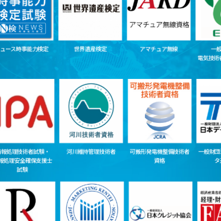
事能力検定
世界遺産検定
アマチュア無線
一般財団法人
電気技術者試験セ
術者試験・
河川維持管理技術者
可搬形発電機整備技術者
一般財団法人 日
全確保支援士
資格
タ通信協会
験