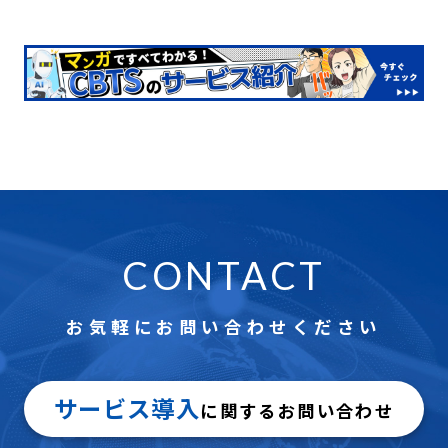
能となります。
ーで検索したり、データをcsvデータで取得したりすることが可
え、安価で実績のあるシステム提供が可能です。
更に、IRTなどによる問題の統計分析サービスや、合格証や認
能です。そのため主催者様にて別途、合格者管理システム等を
特に当社では、試験主催者様に専用の管理画面を提供してお
定カードなどの作成や付随するシステムなどの開発も提供可能
作る必要がなく当社システムにて一元管理・利用することが可
り、申込データやファイナンス管理、合格者管理などをデイリ
ですので、総合的に貴社の試験を支援することが可能です。
能となります。
ーで検索したり、データをcsvデータで取得したりすることが可
更に、IRTなどによる問題の統計分析サービスや、合格証や認
能です。そのため主催者様にて別途、合格者管理システム等を
定カードなどの作成や付随するシステムなどの開発も提供可能
作る必要がなく当社システムにて一元管理・利用することが可
ですので、総合的に貴社の試験を支援することが可能です。
能となります。
更に、IRTなどによる問題の統計分析サービスや、合格証や認
定カードなどの作成や付随するシステムなどの開発も提供可能
CONTACT
ですので、総合的に貴社の試験を支援することが可能です。
お気軽にお問い合わせください
サービス導入
に関するお問い合わせ