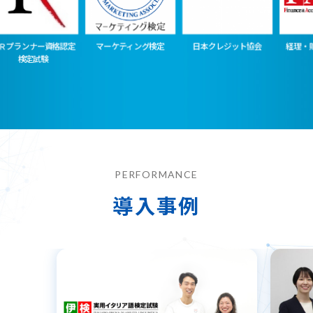
ナー資格認定
マーケティング検定
日本クレジット協会
経理・財務スキル
試験
（FASS）
PERFORMANCE
導入事例