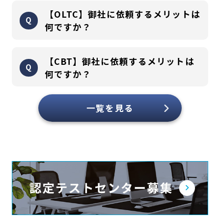
300団体以上の運営実績、それにより蓄積されたノウハウやIT
【OLTC】御社に依頼するメリットは
技術を生かした、「試験運営を総合的に支援できる1Stopソリ
何ですか？
ューション」の実現です。
弊社はCBTだけでなく、紙試験運営も多数行っているため、試
300団体以上の運営実績、それにより蓄積されたノウハウやIT
【CBT】御社に依頼するメリットは
験運営のポイントや主催者の課題を詳細に把握しております。
技術を生かした、「試験運営を総合的に支援できる1Stopソリ
何ですか？
また、通常のシステム開発会社では、試験運営自体の把握が困
ューション」の実現です。
難なため、最適な提案が出来ず、開発費も高額になる傾向が高
弊社はCBTだけでなく、紙試験運営も多数行っているため、試
300団体以上の運営実績、それにより蓄積されたノウハウやIT
一覧を見る
いですが、弊社は自社での試験運営経験を踏まえ、多数のシス
験運営のポイントや主催者の課題を詳細に把握しております。
技術を生かした、「試験運営を総合的に支援できる1Stopソリ
テムモジュールをすでに開発しているため、最適な提案に加
また、通常のシステム開発会社では、試験運営自体の把握が困
ューション」の実現です。
え、安価で実績のあるシステム提供が可能です。
難なため、最適な提案が出来ず、開発費も高額になる傾向が高
弊社はCBTだけでなく、紙試験運営も多数行っているため、試
特に当社では、試験主催者様に専用の管理画面を提供してお
いですが、弊社は自社での試験運営経験を踏まえ、多数のシス
験運営のポイントや主催者の課題を詳細に把握しております。
り、申込データやファイナンス管理、合格者管理などをデイリ
テムモジュールをすでに開発しているため、最適な提案に加
また、通常のシステム開発会社では、試験運営自体の把握が困
ーで検索したり、データをcsvデータで取得したりすることが可
え、安価で実績のあるシステム提供が可能です。
難なため、最適な提案が出来ず、開発費も高額になる傾向が高
能です。そのため主催者様にて別途、合格者管理システム等を
特に当社では、試験主催者様に専用の管理画面を提供してお
いですが、弊社は自社での試験運営経験を踏まえ、多数のシス
作る必要がなく当社システムにて一元管理・利用することが可
り、申込データやファイナンス管理、合格者管理などをデイリ
テムモジュールをすでに開発しているため、最適な提案に加