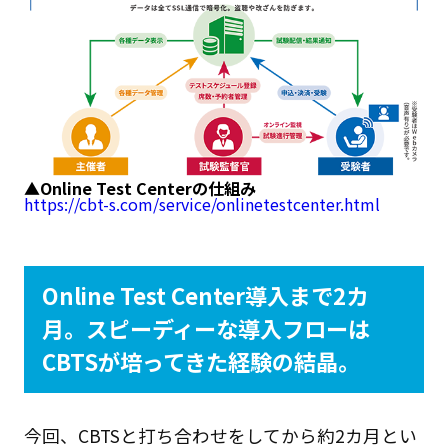
▲Online Test Centerの仕組み
https://cbt-s.com/service/onlinetestcenter.html
Online Test Center導入まで2カ
月。スピーディーな導入フローは
CBTSが培ってきた経験の結晶。
今回、CBTSと打ち合わせをしてから約2カ月とい