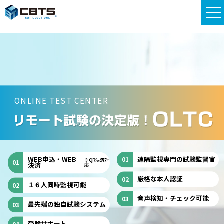
ONLINE TEST CENTER
WEB申込・WEB
遠隔監視専門の試験監督官
※QR決済対
決済
応
厳格な本人認証
１６人同時監視可能
音声検知・チェック可能
最先端の独自試験システム