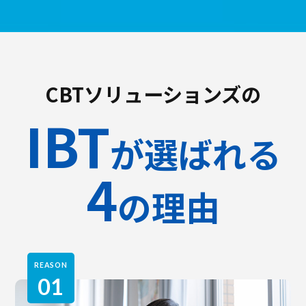
CBTソリューションズの
IBT
が選ばれる
4
の理由
REASON
01