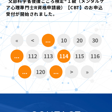
文部科学省後援こころ検定®１級（メンタルケ
ア心理専門士R資格申請級）【CBT】のお申込
受付が開始されました。
«
<
...
10
20
30
...
112
113
114
115
116
...
120
...
>
»