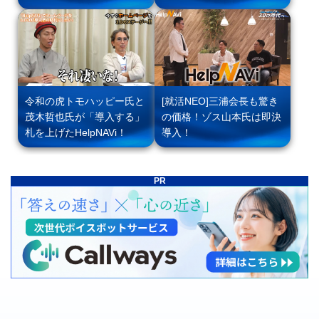
令和の虎トモハッピー氏と
[就活NEO]三浦会長も驚き
茂木哲也氏が「導入する」
の価格！ゾス山本氏は即決
札を上げたHelpNAVi！
導入！
PR