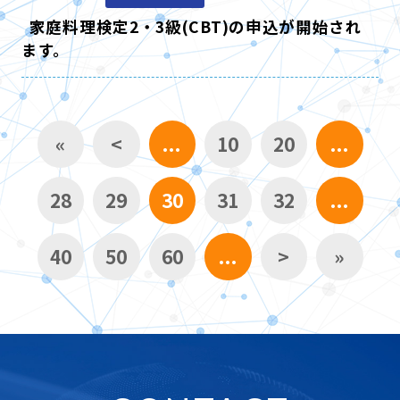
家庭料理検定2・3級(CBT)の申込が開始され
ます。
«
<
...
10
20
...
28
29
30
31
32
...
40
50
60
...
>
»