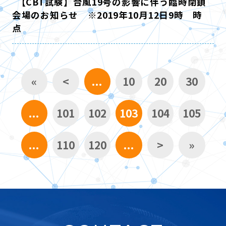
【CBT試験】台風19号の影響に伴う臨時閉鎖
会場のお知らせ ※2019年10月12日9時 時
点
«
<
...
10
20
30
...
101
102
103
104
105
...
110
120
...
>
»