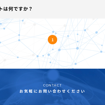
期間で導入が可能です。
ットは何ですか？
する場合もございますが、過去の事例から2ヶ月以内には、ほ
ハウやIT技術を生かした、「試験運営を総合的に支援できる1
るため、試験運営のポイントや主催者の課題を詳細に把握して
1
の把握が困難なため、最適な提案が出来ず、開発費も高額にな
ているため、最適な提案に加え、安価で実績のあるシステム提
、合格証や認定カードなどの作成や付随するシステムなどの開発
CONTACT
お気軽にお問い合わせください