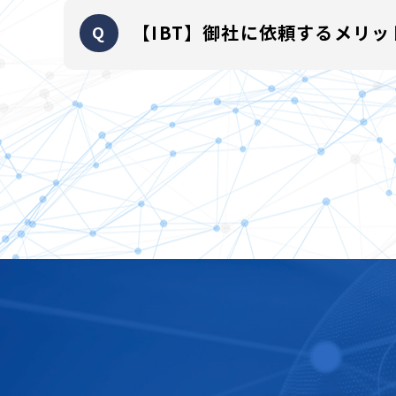
パッケージサービスの導入であれば、1ヶ月程度の
【IBT】御社に依頼するメリ
主催者様のご要望に応じてカスタマイズ対応が発生
300団体以上の運営実績、それにより蓄積されたノウ
弊社はIBTだけでなく、紙試験運営も多数行ってい
また、通常のシステム開発会社では、試験運営自体
踏まえ、多数のシステムモジュールをすでに開発し
更に、IRTなどによる問題の統計分析サービスや
ことが可能です。