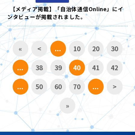
【メディア掲載】「自治体通信Online」にイ
ンタビューが掲載されました。
«
<
...
10
20
30
...
38
39
40
41
42
...
50
60
70
...
>
»