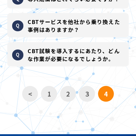
い。
パッケージサービスの導入であれば、2ヶ月程度の期間で導入が
CBTサービスを他社から乗り換えた
可能です。
事例はありますか？
主催者様のご要望に応じてカスタマイズ対応が発生する場合も
ございますが、過去の事例から3ヶ月以内には、ほぼ導入が完了
ございます。
CBT試験を導入するにあたり、どん
している場合が殆どです。
当社に移行後、収益性が大きく改善された主催者もございま
な作業が必要になるでしょうか。
す。
移行計画～スケジュールまで最適な形でご提案させて頂きます
お客様に対応頂く作業は、以下３点を想定しております。
ので、ご安心下さい。
①試験仕様提示（問題数、試験時間、出題形式etc）
<
1
2
3
4
②弊社規定のexcelフォーマットへの試験問題記入
実際に当社に移行した団体様が
事例紹介
に載っておりますの
③登録後のレビュー
で、是非ご参照ください。
CBTシステムに登録する問題数の目安は、出題数の約3倍程度
をご用意頂いております。