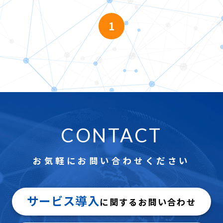
ので、ご安心下さい。
①試験仕様提示（問題数、試験時間、出題形式etc）
定カードなどの作成や付随するシステムなどの開発も提供可能
1
②弊社規定のexcelフォーマットへの試験問題記入
ですので、総合的に貴社の試験を支援することが可能です。
実際に当社に移行した団体様が
事例紹介
に載っておりますの
③登録後のレビュー
で、是非ご参照ください。
CBTシステムに登録する問題数の目安は、出題数の約3倍程度
をご用意頂いております。
CBT試験の導入をご検討の方は、CBTサービスページをご覧く
ださい。
https://cbt-s.com/service/cbt.html
CONTACT
お気軽にお問い合わせください
サービス導入
に関するお問い合わせ