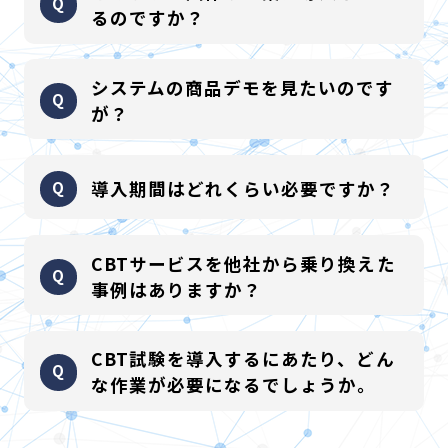
技術を生かした、「試験運営を総合的に支援できる1Stopソリ
るのですか？
ューション」の実現です。
弊社はCBTだけでなく、紙試験運営も多数行っているため、試
資格・検定試験を主催されている社団法人様は勿論、適正検査
システムの商品デモを見たいのです
験運営のポイントや主催者の課題を詳細に把握しております。
メーカー様や 医薬関連メーカー様等、幅広く導入頂いておりま
が？
また、通常のシステム開発会社では、試験運営自体の把握が困
す。
難なため、最適な提案が出来ず、開発費も高額になる傾向が高
また、大企業の社内昇格試験等のクローズドな試験でもご活用
各サービス全て可能です。お気軽に営業までお問合せくださ
いですが、弊社は自社での試験運営経験を踏まえ、多数のシス
導入期間はどれくらい必要ですか？
頂いております。
い。
テムモジュールをすでに開発しているため、最適な提案に加
え、安価で実績のあるシステム提供が可能です。
パッケージサービスの導入であれば、2ヶ月程度の期間で導入が
CBTサービスを他社から乗り換えた
特に当社では、試験主催者様に専用の管理画面を提供してお
可能です。
事例はありますか？
り、申込データやファイナンス管理、合格者管理などをデイリ
主催者様のご要望に応じてカスタマイズ対応が発生する場合も
ーで検索したり、データをcsvデータで取得したりすることが可
ございますが、過去の事例から3ヶ月以内には、ほぼ導入が完了
ございます。
能です。そのため主催者様にて別途、合格者管理システム等を
CBT試験を導入するにあたり、どん
している場合が殆どです。
当社に移行後、収益性が大きく改善された主催者もございま
な作業が必要になるでしょうか。
作る必要がなく当社システムにて一元管理・利用することが可
す。
能となります。
移行計画～スケジュールまで最適な形でご提案させて頂きます
お客様に対応頂く作業は、以下３点を想定しております。
更に、IRTなどによる問題の統計分析サービスや、合格証や認