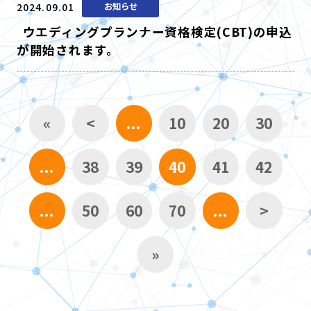
2024.09.01
お知らせ
ウエディングプランナー資格検定(CBT)の申込
が開始されます。
«
<
...
10
20
30
...
38
39
40
41
42
...
50
60
70
...
>
»