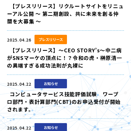
【プレスリリース】リクルートサイトをリニュ
ーアル公開 ～ 第二期創設、共に未来を創る仲
間を大募集 ～
2025.04.26
プレスリリース
【プレスリリース】～CEO STORY’s～中二病
がSNSマーケの頂点に！？令和の虎・榊󠄀原清一
の異端すぎる成功法則が丸裸に
2025.04.22
お知らせ
コンピュータサービス技能評価試験 ワープ
ロ部門・表計算部門(CBT)のお申込受付が開始
されます。
2025.04.22
お知らせ