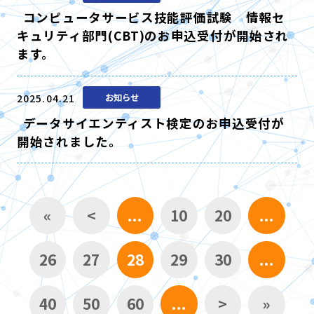
コンピュータサービス技能評価試験 情報セ
キュリティ部門(CBT)のお申込受付が開始され
ます。
2025.04.21
お知らせ
データサイエンティスト検定のお申込受付が
開始されました。
«
<
...
10
20
...
26
27
28
29
30
...
40
50
60
...
>
»