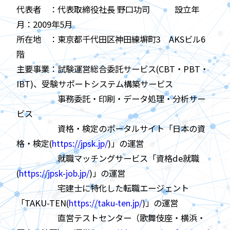
代表者 ：代表取締役社長 野口功司 設立年
月：2009年5月
所在地 ：東京都千代田区神田練塀町3 AKSビル6
階
主要事業：試験運営総合委託サービス(CBT・PBT・
IBT)、受験サポートシステム構築サービス
事務委託・印刷・データ処理・分析サー
ビス
資格・検定のポータルサイト「日本の資
格・検定(
https://jpsk.jp/
)」の運営
就職マッチングサービス「資格de就職
(
https://jpsk-job.jp/
)」の運営
宅建士に特化した転職エージェント
「TAKU-TEN(
https://taku-ten.jp/
)」の運営
直営テストセンター（歌舞伎座・横浜・