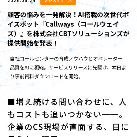
2026.06.24
顧客の悩みを一発解決！AI搭載の次世代ボ
イスボット『Callways（コールウェイ
ズ）』を株式会社CBTソリューションズが
提供開始を発表！
自社コールセンターの育成ノウハウとオペレーター
品質をAIに凝縮。サービスリリースに先駆け、本日よ
り事前資料ダウンロードを開始。
■増え続ける問い合わせに、人
もコストも追いつかない──。
企業のCS現場が直面する、目に