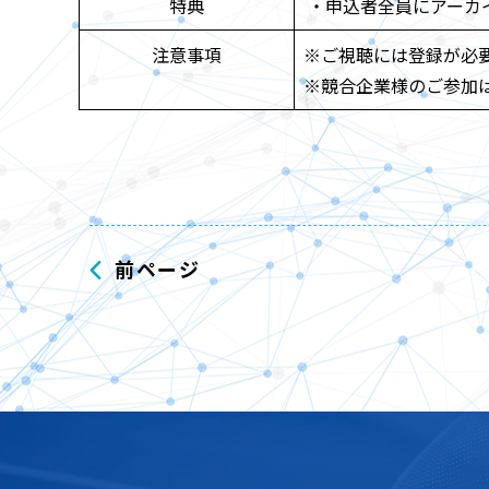
特典
・申込者全員にアーカ
注意事項
※ご視聴には登録が必
※競合企業様のご参加
前ページ