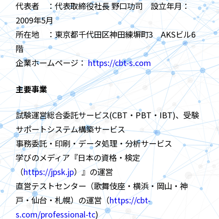
代表者 ：代表取締役社長 野口功司 設立年月：
2009年5月
所在地 ：東京都千代田区神田練塀町3 AKSビル6
階
企業ホームページ：
https://cbt-s.com
主要事業
試験運営総合委託サービス(CBT・PBT・IBT)、受験
サポートシステム構築サービス
事務委託・印刷・データ処理・分析サービス
学びのメディア『日本の資格・検定
（
https://jpsk.jp
）』の運営
直営テストセンター（歌舞伎座・横浜・岡山・神
戸・仙台・札幌）の運営（
https://cbt-
s.com/professional-tc
)