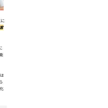
点に
客
に
能
は
ら
化