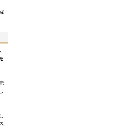
成
、
を
示
し
し
応