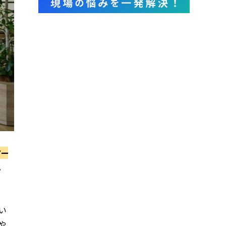
ー
。
い
や