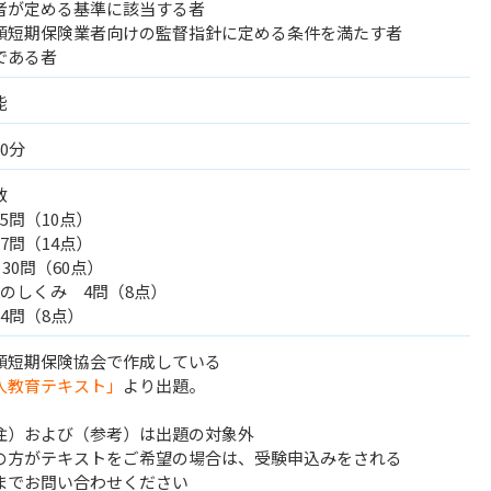
者が定める基準に該当する者
額短期保険業者向けの監督指針に定める条件を満たす者
である者
能
0分
数
5問（10点）
7問（14点）
30問（60点）
のしくみ 4問（8点）
4問（8点）
額短期保険協会で作成している
人教育テキスト」
より出題。
注）および（参考）は出題の対象外
の方がテキストをご希望の場合は、受験申込みをされる
でお問い合わせください