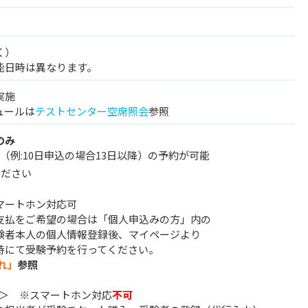
く）
能日時は異なります。
実施
ュールは
テストセンター空席照会
参照
のみ
（例:10日申込の場合13日以降）の予約が可能
ください
マートホン対応可
支払をご希望の場合は「個人申込みの方」内の
験者本人の個人情報登録後、マイページより
時にて受験予約を行ってください。
れ」
参照
込＞ ※スマートホン対応
不可