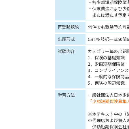
・各少額短期保険業
・保険業法および少
または満たす予定
再受験規約
何件でも受験予約可
出題形式
CBT多肢択一式50問6
試験内容
カテゴリー毎の出題
1．保険の基礎知識 
2．少額短期保険業 
3．コンプライアンス 
4．一般的な保険商品
5．保険の周辺知識 
学習方法
一般社団法人日本少
「少額短期保険募集
※本テキスト中の（
※代理店および個人
少額短期保険会社ま