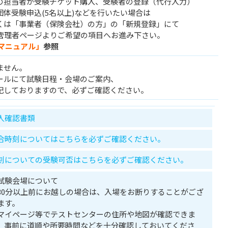
の担当者が受験チケット購入、受験者の登録（代行入力）
体受験申込(5名以上)などを行いたい場合は
くは「事業者（保険会社）の方」の「新規登録」にて
、管理者ページよりご希望の項目へお進み下さい。
マニュアル」
参照
ません。
ールにて試験日程・会場のご案内、
記しておりますので、必ずご確認ください。
人確認書類
合時刻についてはこちらを必ずご確認ください。
刻についての受験可否はこちらを必ずご確認ください。
試験会場について
30分以上前にお越しの場合は、入場をお断りすることがござ
ます。
マイページ等でテストセンターの住所や地図が確認できま
。事前に道順や所要時間などを十分確認しておいてくださ