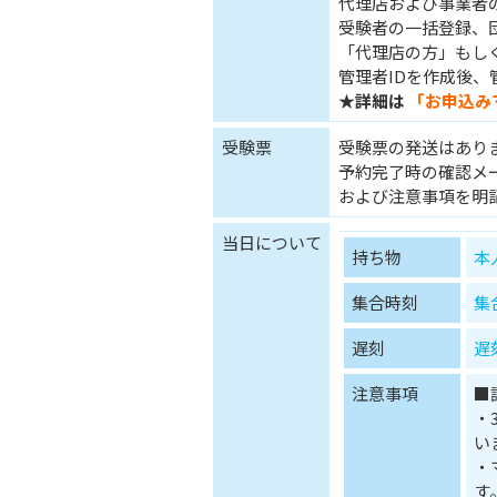
代理店および事業者
受験者の一括登録、団
「代理店の方」もし
管理者IDを作成後
★詳細は
「お申込み
受験票
受験票の発送はあり
予約完了時の確認メ
および注意事項を明
当日について
持ち物
本
集合時刻
集
遅刻
遅
注意事項
■
・
い
・
す