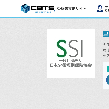
受験者専用サイト
少
短
を