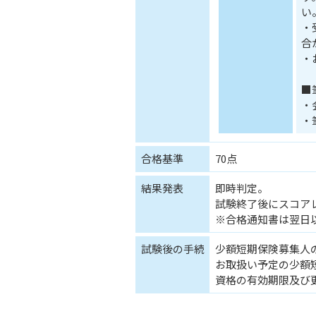
い
・
合
・
■
・
・
合格基準
70点
結果発表
即時判定。
試験終了後にスコア
※合格通知書は翌日
試験後の手続
少額短期保険募集人
お取扱い予定の少額
資格の有効期限及び