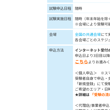
試験申込日程
随時
試験実施日程
随時（年末年始を除
※会場により受験可
会場
全国の共通会場
にて
各会場ごとのスケジ
申込方法
インターネット受付
申込日より3日目以降
こちら
よりお進み
＜個人申込＞ ※ス
受験者自身で申込・
「新規登録」にて受
ご希望のエリア・日
★詳細は
「受験の流
＜代理店/事業者申