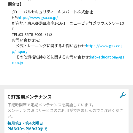
問合せ】
グローバルセキュリティエキスパート株式会社
HP:
https://www.gsx.co.jp/
所在地：東京都港区海岸1-16-1 ニューピア竹芝サウスタワー10
F
TEL:03-3578-9001（代）
お問い合わせ先:
公式トレーニングに関するお問い合わせ:
https://www.gsx.co.j
p/inquiry
その他資格維持などに関するお問い合わせ:
info-education@gs
x.co.jp
CBT定期メンテナンス
下記時間帯で定期メンテナンスを実施しています。
メンテナンス時はサービスのご利用ができませんのでご注意くださ
い。
毎月第2・第4火曜日
PM6:30～PM9:30まで