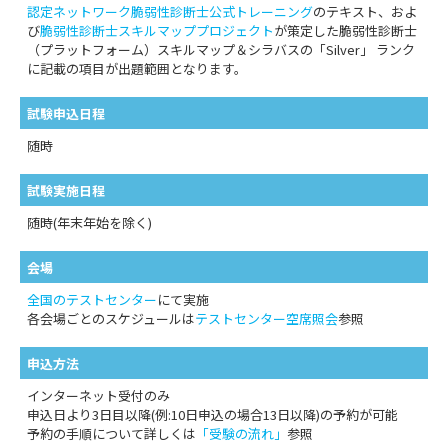
認定ネットワーク脆弱性診断士公式トレーニング
のテキスト、およ
び
脆弱性診断士スキルマッププロジェクト
が策定した脆弱性診断士
（プラットフォーム）スキルマップ＆シラバスの「Silver」 ランク
に記載の項目が出題範囲となります。
試験申込日程
随時
試験実施日程
随時(年末年始を除く)
会場
全国のテストセンター
にて実施
各会場ごとのスケジュールは
テストセンター空席照会
参照
申込方法
インターネット受付のみ
申込日より3日目以降(例:10日申込の場合13日以降)の予約が可能
予約の手順について詳しくは
「受験の流れ」
参照