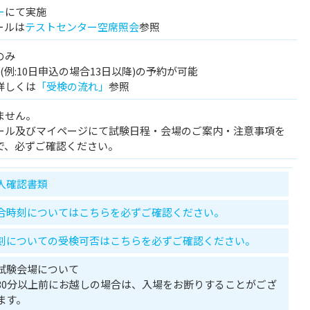
ー
にて実施
ールは
テストセンター空席照会
参照
のみ
例:10日申込の場合13日以降)の予約が可能
詳しくは
「受検の流れ」
参照
ません。
ール及びマイページにて試験日程・会場のご案内・注意事項を
で、必ずご確認ください。
人確認書類
合時刻についてはこちらを必ずご確認ください。
刻についての受検可否はこちらを必ずご確認ください。
試験会場について
30分以上前にお越しの場合は、入場をお断りすることがござ
ます。