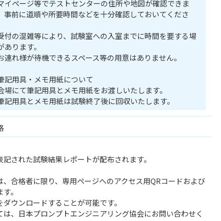
マイページ等でテストセンターの住所や地図が確認できま
。事前に道順や所要時間などを十分確認しておいてくださ
。
受付の混雑等により、試験室への入室までに時間を要する場
があります。
お連れ様が待機できるスペース等の用意はありません。
筆記用具・メモ用紙について
会場にて筆記用具とメモ用紙をお渡しいたします。
筆記用具とメモ用紙は試験終了後に回収いたします。
格
表記された試験結果レポートが配布されます。
は、合格者に限り、専用ページへのアクセス用QRコードおよび
ます。
をダウンロードすることが可能です。
ては、日本プロンプトエンジニアリング協会にお問い合わせく