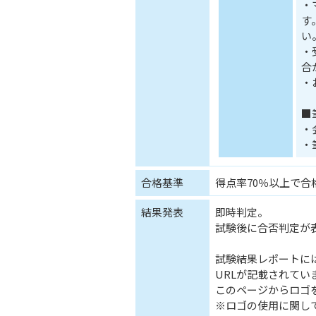
・
す
い
・
合
・
■
・
・
合格基準
得点率70％以上で合
結果発表
即時判定。
試験後に合否判定が
試験結果レポートに
URLが記載されてい
このページからロゴ
※ロゴの使用に関し