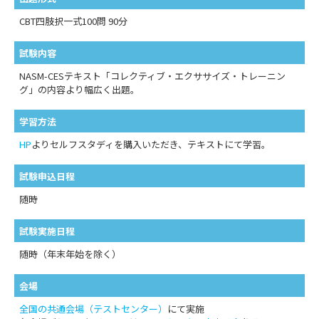
CBT四肢択一式100問 90分
試験内容
NASM-CESテキスト「コレクティブ・エクササイズ・トレーニン
グ」の内容より幅広く出題。
学習方法
HP
よりセルフスタディを購入いただき、テキストにて学習。
試験申込日程
随時
試験実施日程
随時（年末年始を除く）
会場
全国の共通会場（テストセンター）
にて実施