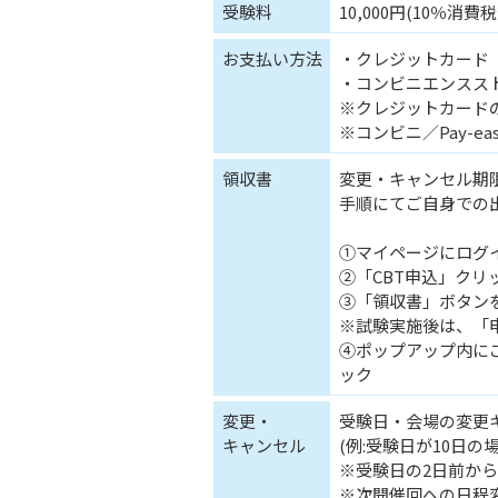
受験料
10,000円(10％消費税
お支払い方法
・クレジットカード
・コンビニエンスストア
※クレジットカード
※コンビニ／Pay-
領収書
変更・キャンセル期
手順にてご自身での
①マイページにログ
②「CBT申込」クリ
③「領収書」ボタン
※試験実施後は、「
④ポップアップ内に
ック
変更・
受験日・会場の変更
キャンセル
(例:受験日が10日の
※受験日の2日前か
※次開催回への日程