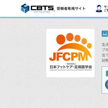
受験者専用サイト
生
プ
会
試