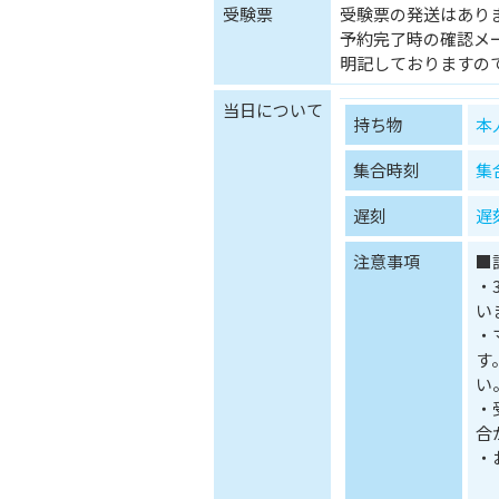
受験票
受験票の発送はあり
予約完了時の確認メ
明記しておりますの
当日について
持ち物
本
集合時刻
集
遅刻
遅
注意事項
■
・
い
・
す
い
・
合
・