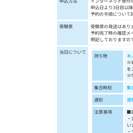
申込方法
インターネット受付
申込日より3日目以降(
予約の手順について
受験票
受験票の発送はあり
予約完了時の確認メ
明記しておりますの
当日について
持ち物
本
※
を
※
集合時刻
集
遅刻
遅
注意事項
■
・
い
・