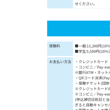
せください。
受験料
■一般:13,200円(1
■学生:5,500円(10
お支払い方法
・クレジットカード
・コンビニ／Pay-ea
※銀行ATM・ネット
・QRコード決済(PayP
・受験チケット(団体
※クレジットカード
※コンビニ／Pay-e
(申込締切日前日と
ぎると自動キャンセ