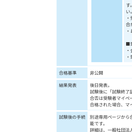
す
い
・
合
・
■
・
・
合格基準
非公開
結果発表
後日発表。
試験後に「試験終了
合否は受験者マイペ
合格された場合、マ
試験後の手続
別途専用ページから合
能です。
詳細は、一般社団法人