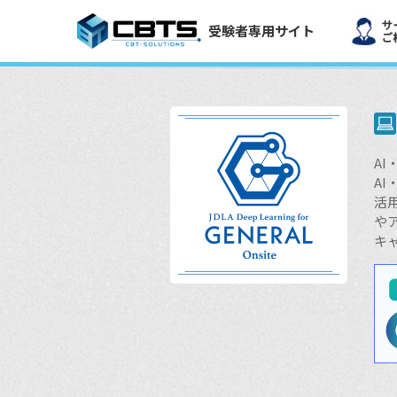
受験者専用サイト
A
A
活
や
キ