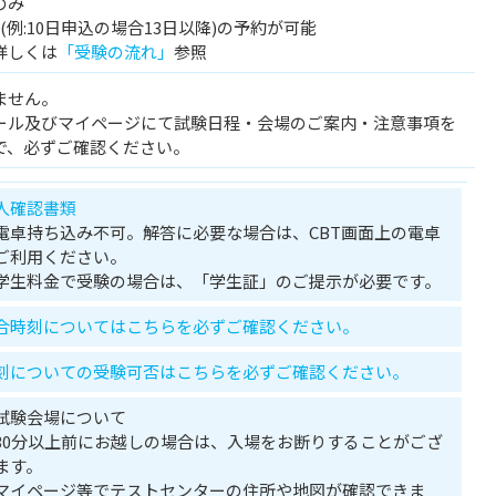
のみ
例:10日申込の場合13日以降)の予約が可能
詳しくは
「受験の流れ」
参照
ません。
ール及びマイページにて試験日程・会場のご案内・注意事項を
で、必ずご確認ください。
人確認書類
電卓持ち込み不可。解答に必要な場合は、CBT画面上の電卓
ご利用ください。
学生料金で受験の場合は、「学生証」のご提示が必要です。
合時刻についてはこちらを必ずご確認ください。
刻についての受験可否はこちらを必ずご確認ください。
試験会場について
30分以上前にお越しの場合は、入場をお断りすることがござ
ます。
マイページ等でテストセンターの住所や地図が確認できま