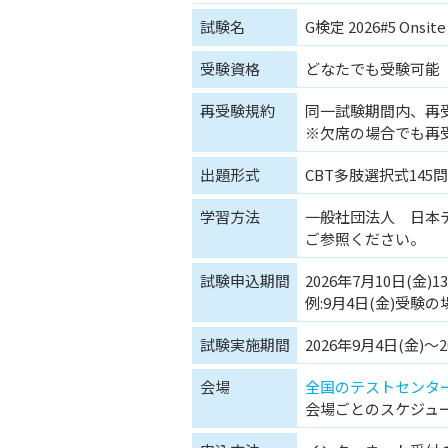
試験名
G検定 2026#5 Onsite
受験資格
どなたでも受験可能
再受験規約
同一試験期間内、再
※欠席の場合でも再
出題形式
CBT多肢選択式145問
学習方法
一般社団法人 日本デ
ご参照ください。
試験申込期間
2026年7月10日(金)
例:9月4日(金)受験の場
試験実施期間
2026年9月4日(金)～2
会場
全国のテストセンタ
会場ごとのスケジュ