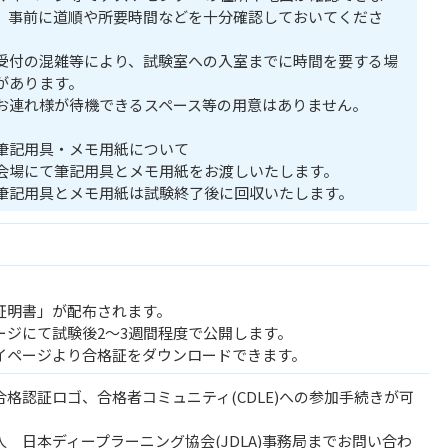
。事前に道順や所要時間などを十分確認しておいてくださ
。
受付の混雑等により、試験室への入室までに時間を要する場
があります。
お連れ様が待機できるスペース等の用意はありません。
筆記用具・メモ用紙について
会場にて筆記用具とメモ用紙をお渡しいたします。
筆記用具とメモ用紙は試験終了後に回収いたします。
証明書」が配布されます。
ージにて試験後2～3週間程度で公開します。
イページより合格証をダウンロードできます。
格認証ロゴ、合格者コミュニティ(CDLE)への参加手続きが可
 日本ディープラーニング協会(JDLA)事務局までお問い合わ