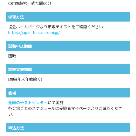
CBT四肢択一式71問60分
学習方法
協会ホームページより市販テキストをご確認ください
https://japan-basic-exam.jp/
試験申込期間
随時
試験実施期間
随時(年末年始除く)
会場
全国のテストセンター
にて実施
各会場ごとのスケジュールは受験者マイページよりご確認くださ
い。
申込方法