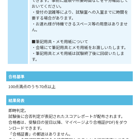
できます。事前に道順や所要時間などを十分確認して
おいてください。
・受付の混雑等により、試験室への入室までに時間を
要する場合があります。
・お連れ様が待機できるスペース等の用意はありませ
ん。
■筆記用具・メモ用紙について
・会場にて筆記用具とメモ用紙をお渡しいたします。
・筆記用具とメモ用紙は試験終了後に回収いたしま
す。
合格基準
100点満点のうち70点以上
結果発表
即時判定。
試験後に合否判定が表記されたスコアレポートが配布されます。
合格者は、受験日の翌日以降、マイページより合格証(PDF)をダウ
ンロードできます。
「合格証書」の郵送はありません。