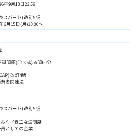
年9月13日23:59
キスパート) 改訂5版
6月15日(月)10:00～
能
誤問題(○×式)55問60分
AP) 改訂4版
消費者関連法
キスパート) 改訂5版
ておくべき主な法制度
一員としての企業