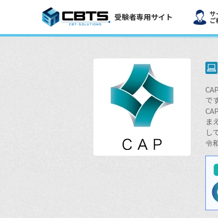
受験者専用サイト
C
で
C
ま
し
令