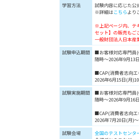
学習方法
試験内容に応じた公
※詳細は
こちら
より
※上記ページ内、テ
セット】の販売もご
一般財団法人日本産
試験申込期間
■お客様対応専門員(C
随時～2026年9月13日(
■CAP(消費者志向エ
2026年6月15日(月)1
試験実施期間
■お客様対応専門員(C
随時～2026年9月16日
■CAP(消費者志向エ
2026年7月20日(月
試験会場
全国のテストセンタ