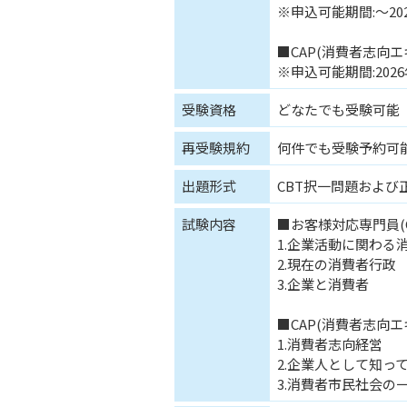
※申込可能期間:～2026
■CAP(消費者志向エ
※申込可能期間:2026年
受験資格
どなたでも受験可能
再受験規約
何件でも受験予約可
出題形式
CBT択一問題および正
試験内容
■お客様対応専門員(C
1.企業活動に関わる
2.現在の消費者行政
3.企業と消費者
■CAP(消費者志向エ
1.消費者志向経営
2.企業人として知っ
3.消費者市民社会の