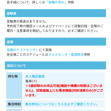
各手順について、詳しくは
「受験の流れ」
参照
受験票
受験票の発送はありません。
予約完了時の確認メールおよびマイページにて試験日程・会場のご
案内・注意事項を明記しておりますので、必ずご確認ください。
会場
全国のテストセンター
にて実施
各会場ごとのスケジュールは
テストセンター空席照会
参照
当日について
持ち物
本人確認書類
電卓(
※
)
※2級試験のみ持込可能(機能や機種の制限はございま
せん)。試験画面上にも電卓機能(四則演算のみ)がござ
います。
集合時刻
集合時刻についてはこちらを必ずご確認ください。