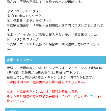
示され、下記の手順にてご自身での出力が可能です。
①マイページにログイン
②「CBT申込」クリック
③「領収書」ボタンをクリック
※試験実施後は、「申込・受験履歴」タブ内にボタンが表示されま
す
④ポップアップ内にご希望の宛名を入力後、「領収書ダウンロー
ド」ボタンをクリック
※受験チケットでお支払いの場合は、領収書は出力いただけませ
ん。
変更・キャンセル
受験日・会場の変更およびキャンセルは、マイページより受験日の
3日前(例 : 受験日が10日の場合は7日)まで可能です。
受験日の2日前からは変更・キャンセルが一切できかねます。
※次開催回への日程変更および繰り越しはできません。
なお、入金後のキャンセルは手数料が発生します。
キャンセル処理の方法および手数料について、詳しくは
こちら
をご
覧ください。