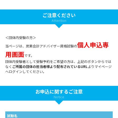
ご注意ください
Attention
＜団体内受験の方＞
個人申込専
当ページは、炭素会計アドバイザー資格試験の
用画面
です。
団体内受験者として受験予約をご希望の方は、上記のボタンからでは
なく
ご所属の団体の担当者様より配布されているURL
よりマイページ
へログインしてください。
お申込に関するご注意
Notice
試験名