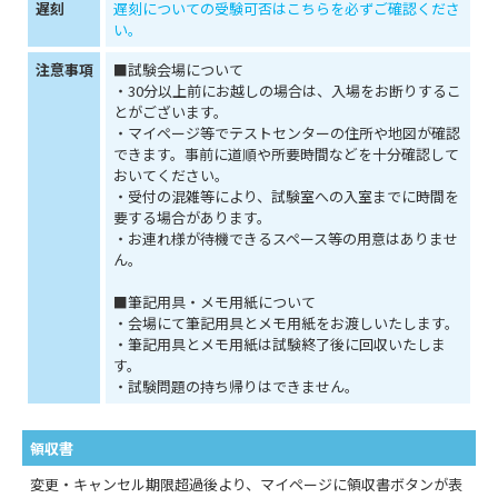
遅刻
遅刻についての受験可否はこちらを必ずご確認くださ
い。
注意事項
■試験会場について
・30分以上前にお越しの場合は、入場をお断りするこ
とがございます。
・マイページ等でテストセンターの住所や地図が確認
できます。事前に道順や所要時間などを十分確認して
おいてください。
・受付の混雑等により、試験室への入室までに時間を
要する場合があります。
・お連れ様が待機できるスペース等の用意はありませ
ん。
■筆記用具・メモ用紙について
・会場にて筆記用具とメモ用紙をお渡しいたします。
・筆記用具とメモ用紙は試験終了後に回収いたしま
す。
・試験問題の持ち帰りはできません。
領収書
変更・キャンセル期限超過後より、マイページに領収書ボタンが表