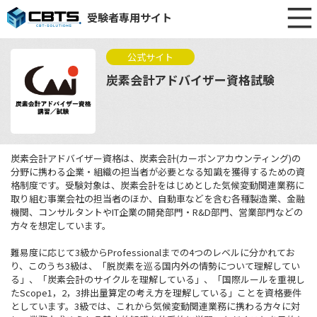
受験者専用サイト
公式サイト
炭素会計アドバイザー資格試験
炭素会計アドバイザー資格は、炭素会計(カーボンアカウンティング)の
分野に携わる企業・組織の担当者が必要となる知識を獲得するための資
格制度です。受験対象は、炭素会計をはじめとした気候変動関連業務に
取り組む事業会社の担当者のほか、自動車などを含む各種製造業、金融
機関、コンサルタントやIT企業の開発部門・R&D部門、営業部門などの
方々を想定しています。
難易度に応じて3級からProfessionalまでの4つのレベルに分かれてお
り、このうち3級は、「脱炭素を巡る国内外の情勢について理解してい
る」、「炭素会計のサイクルを理解している」、「国際ルールを重視し
たScope1，2，3排出量算定の考え方を理解している」ことを資格要件
としています。3級では、これから気候変動関連業務に携わる方々に対