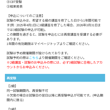
④CBT受験
⑤結果発表
【申込についてのご注意】
試験の申込みは、希望する級の講習を修了した日から1年間可能で
す(例 : 2025年4月1日に3級講習を修了した場合、2026年3月31日ま
では3級試験の申込が可能)。
この期間を過ぎると、試験を申込むには再度講習を受講する必要が
あります。
1年間の有効期限はマイページトップよりご確認ください。
試験は予め開催期間が設けられております。
試験予約の際は
こちら
より開催期間をご確認ください。
※2級講習・試験のお申込みの際には、必ず3級試験に合格したアカ
ウントからお申込みください。
再受験
【2級】
同一試験期間内、再受験不可
※欠席の場合は試験日の翌日以降に再受験申込が可能です。(申込期
間内に限る)
【3級】