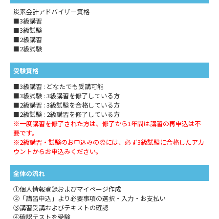
炭素会計アドバイザー資格
■3級講習
■3級試験
■2級講習
■2級試験
受験資格
■3級講習 : どなたでも受講可能
■3級試験 : 3級講習を修了している方
■2級講習 : 3級試験を合格している方
■2級試験 : 2級講習を修了している方
※一度講習を修了された方は、修了から1年間は講習の再申込は不
要です。
※2級講習・試験のお申込みの際には、必ず3級試験に合格したアカ
ウントからお申込みください。
全体の流れ
①個人情報登録およびマイページ作成
②「講習申込」より必要事項の選択・入力・お支払い
③講習受講およびテキストの確認
④確認テストを受験