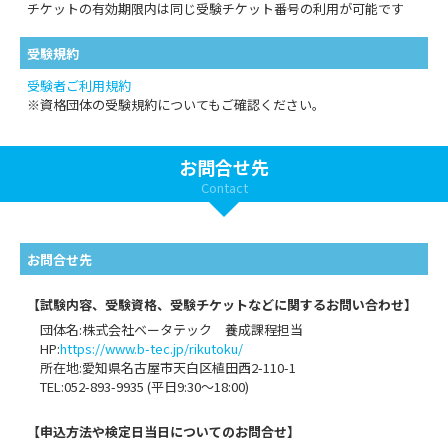
チケットの有効期限内は同じ受験チケット番号の利用が可能です
受験規約
受験者ご利用規約
※資格団体の受験規約についてもご確認ください。
お問合せ先
Contact
お問合せ先
【試験内容、受験資格、受験チケットなどに関するお問い合わせ】
団体名:株式会社ベータテック 養成課程担当
HP:
https://www.b-tec.jp/rikutoku/
所在地:愛知県名古屋市天白区植田西2-110-1
TEL:052-893-9935 (平日9:30～18:00)
【申込⽅法や検定日当日についてのお問合せ】