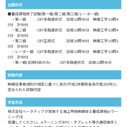
出題形式
■養成課程修了試験(第一級/第二級/第三級/レーダー級)
・第一級 CBT多肢選択式 法規:10問45分 無線工学:10問4
5分 計90分
・第二級 CBT多肢選択式 法規:10問45分 無線工学:10問4
5分 計90分
・第三級 CBT正誤式 法規:20問40分 無線工学:10問2
0分 計60分
・レーダー級 CBT多肢選択式 法規:10問45分 無線工学:10問4
5分 計90分
・第一級(法規科目のみ) CBT多肢選択式 法規:10問45分
試験内容
無線従事者規則の規定に基づく告示(平成2年郵政省告示第250号)に
定められた試験内容
学習方法
株式会社ベータテックが実施する海上特殊無線技士養成課程(eラー
ニング)を
受講してください。eラーニングはPC・タブレット等の通信端末と