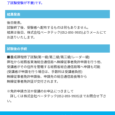
了試験受験が不要)です。
結果発表
後日発表。
試験終了後、受験者へ配布するものは何もありません。
結果は後日、株式会社ベータテック(052-893-9935)よりメールにて
お送りいたします。
試験後の手続
■養成課程修了試験(第一級/第二級/第三級/レーダー級)
弊社から総務省東海総合通信局へ無線従事者免許申請を行う他、
受講者がその住所を管轄する総務省総合通信局等へ申請も可能
(受講者が申請を行う場合は、手数料は受講者負担)
無線従事者免許申請後、申請先の総合通信局長等から
無線従事者免許証が交付されます。
※免許申請方法や受講のお申込につきまして
詳しくは株式会社ベータテック(052-893-9935)までお問合せ下さ
い。