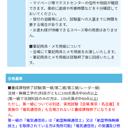
・マイページ等でテストセンターの住所や地図が確認
できます。事前に道順や所要時間などを十分確認して
おいてください。
・受付の混雑等により、試験室への入室までに時間を
要する場合があります。
・お連れ様が待機できるスペース等の用意はありませ
ん。
■筆記用具・メモ用紙について
・会場にて筆記用具とメモ用紙をお渡しいたします。
・筆記用具とメモ用紙は試験終了後に回収いたしま
す。
合格基準
■養成課程修了試験(第一級/第二級/第三級/レーダー級)
法規・無線工学の2科目がともに100点満点中60点以上
(第一級で法規科目のみの方は、100点満点中60点以上)
ただし、第一級については別途、実地試験【会場:東京・名古屋】を
実施の「電気通信術」も合格されないと養成課程修了になりませ
ん。
第一級の「電気通信術」は「航空無線通信士」又は「航空特殊無線
技士」を取得されている方は免除可能(「電気通信術」の受講及び修