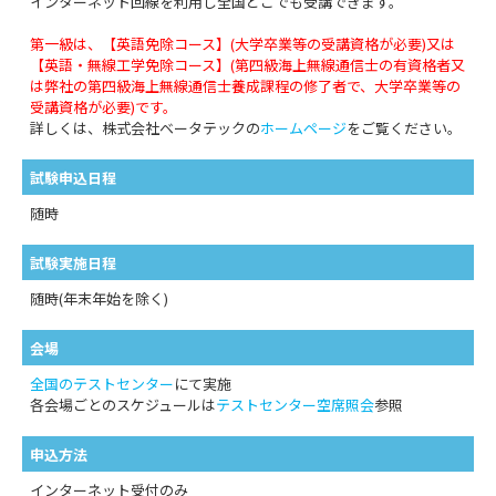
インターネット回線を利用し全国どこでも受講できます。
第一級は、【英語免除コース】(大学卒業等の受講資格が必要)又は
【英語・無線工学免除コース】(第四級海上無線通信士の有資格者又
は弊社の第四級海上無線通信士養成課程の修了者で、大学卒業等の
受講資格が必要)です。
詳しくは、株式会社ベータテックの
ホームページ
をご覧ください。
試験申込日程
随時
試験実施日程
随時(年末年始を除く)
会場
全国のテストセンター
にて実施
各会場ごとのスケジュールは
テストセンター空席照会
参照
申込方法
インターネット受付のみ