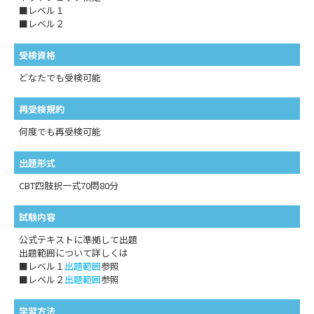
■レベル１
■レベル２
受検資格
どなたでも受検可能
再受検規約
何度でも再受検可能
出題形式
CBT四肢択一式70問80分
試験内容
公式テキストに準拠して出題
出題範囲について詳しくは
■レベル１
出題範囲
参照
■レベル２
出題範囲
参照
学習方法