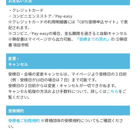
お支払い方法
・クレジットカード
・コンビニエンスストア／Pay-easy
※クレジットカードの利用明細書には「CBTS受検申込サイト」で表
記されます。
※コンビニ／Pay-easyの場合、支払期限を過ぎると自動キャンセル
※領収書はマイページから出力可能、
「受検までの流れ」
の ⑤領収
書 項目参照
変更・
キャンセル
受検日・会場の変更キャンセルは、マイページより受検日の３日前
（例：受検日が10日の場合は７日）まで可能です。
受検日の２日前からは変更・キャンセルが一切できかねます。
キャンセル処理の方法および手数料について、詳しくは
こちら
をご
覧ください。
受検規約
受検者ご利用規約
※資格団体の受検規約についてもご確認くださ
い。