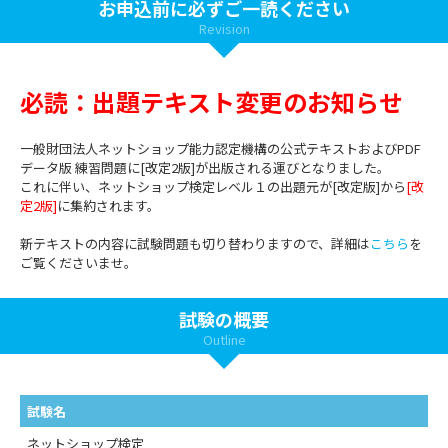
お申込前に必ずご一読ください
Revision
必読：出題テキスト変更のお知らせ
一般財団法人ネットショップ能力認定機構の公式テキストおよびPDF
データ版 練習問題に[改定2版]が出版される運びとなりました。
これに伴い、ネットショップ検定レベル１の出題元が[改定版]から
[改
定2版]
に集約されます。
新テキストの内容に試験問題も切り替わりますので、詳細は
こちら
を
ご覧くださいませ。
試験の概要
Outline
試験名
ネットショップ検定