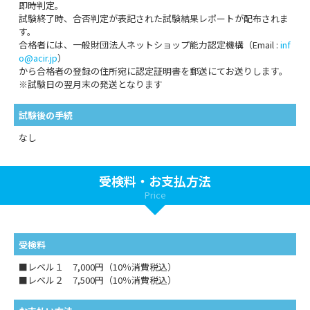
即時判定。
試験終了時、合否判定が表記された試験結果レポートが配布されま
す。
合格者には、一般財団法人ネットショップ能力認定機構（Email :
inf
o@acir.jp
）
から合格者の登録の住所宛に認定証明書を郵送にてお送りします。
※試験日の翌月末の発送となります
試験後の手続
なし
受検料・お支払方法
Price
受検料
■レベル１ 7,000円（10％消費税込）
■レベル２ 7,500円（10％消費税込）