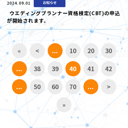
2024.09.01
お知らせ
ウエディングプランナー資格検定(CBT)の申込
が開始されます。
«
<
...
10
20
30
...
38
39
40
41
42
...
50
60
70
...
>
»