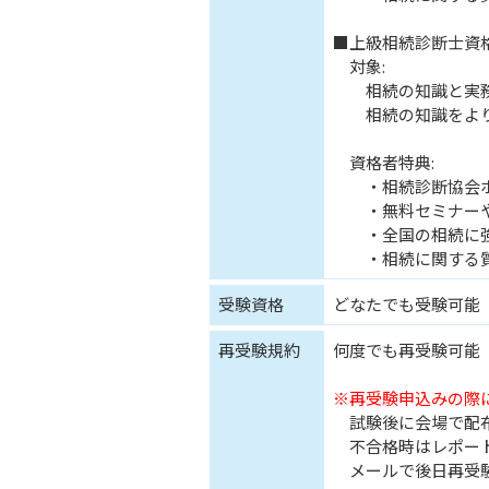
■上級相続診断士資
対象:
相続の知識と実務
相続の知識をより
資格者特典:
・相続診断協会ホ
・無料セミナーや
・全国の相続に強
・相続に関する質
受験資格
どなたでも受験可能
再受験規約
何度でも再受験可能
※再受験申込みの際
試験後に会場で配布
不合格時はレポート
メールで後日再受験