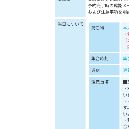
予約完了時の確認メ
および注意事項を明
当日について
持ち物
本
・
（
関
集合時刻
集
遅刻
遅
注意事項
■
・
い
・
す
い
・
合