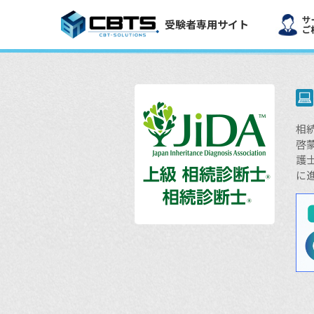
受験者専用サイト
相
啓
護
に