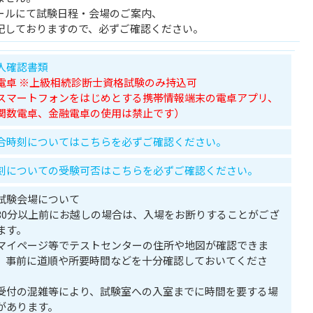
ールにて試験日程・会場のご案内、
記しておりますので、必ずご確認ください。
人確認書類
電卓 ※上級相続診断士資格試験のみ持込可
スマートフォンをはじめとする携帯情報端末の電卓アプリ、
数電卓、金融電卓の使用は禁止です）
合時刻についてはこちらを必ずご確認ください。
刻についての受験可否はこちらを必ずご確認ください。
試験会場について
30分以上前にお越しの場合は、入場をお断りすることがござ
ます。
マイページ等でテストセンターの住所や地図が確認できま
。事前に道順や所要時間などを十分確認しておいてくださ
。
受付の混雑等により、試験室への入室までに時間を要する場
があります。