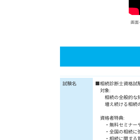
画面
試験名
■相続診断士資格試
対象:
相続の全般的な知
増え続ける相続の
資格者特典:
・無料セミナーや
・全国の相続に強
・相続に関する質