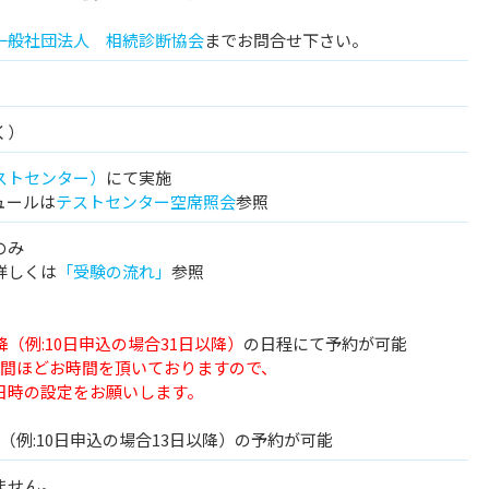
一般社団法人 相続診断協会
までお問合せ下さい。
く）
ストセンター）
にて実施
ュールは
テストセンター空席照会
参照
のみ
詳しくは
「受験の流れ」
参照
降（例:10日申込の場合31日以降）
の日程にて予約が可能
週間ほどお時間を頂いておりますので、
時の設定をお願いします。
（例:10日申込の場合13日以降）の予約が可能
ません。