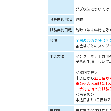
発送状況については
試験申込日程
随時
試験実施日程
随時（年末年始を除
会場
全国の共通会場（テ
各会場ごとのスケジ
申込方法
インターネット受付
予約の手順について
＜初回受験＞
申込日から
21日目以
※教材のお届けに1
余裕を持った試験日
＜再受験＞
申込日より3日目以降
受験票
受験票の発送はあり