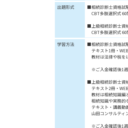
出題形式
■相続診断士資格試
CBT多肢選択式 60
■上級相続診断士資
CBT多肢選択式 60
学習方法
■相続診断士資格試
テキスト1冊・WEB
教材は法律や税をは
※ご入金確認後1週
■上級相続診断士資
テキスト2冊・WEB
教材は相続知識編と
相続知識や実務的な
テキスト・講義動画
山田コンサルティン
※ご入金確認後1週