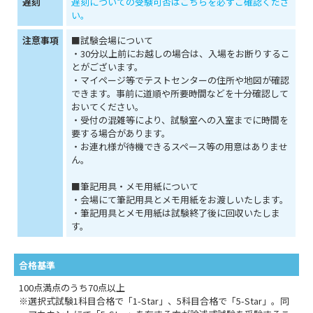
遅刻
遅刻についての受験可否はこちらを必ずご確認くださ
い。
注意事項
■試験会場について
・30分以上前にお越しの場合は、入場をお断りするこ
とがございます。
・マイページ等でテストセンターの住所や地図が確認
できます。事前に道順や所要時間などを十分確認して
おいてください。
・受付の混雑等により、試験室への入室までに時間を
要する場合があります。
・お連れ様が待機できるスペース等の用意はありませ
ん。
■筆記用具・メモ用紙について
・会場にて筆記用具とメモ用紙をお渡しいたします。
・筆記用具とメモ用紙は試験終了後に回収いたしま
す。
合格基準
100点満点のうち70点以上
※選択式試験1科目合格で「1-Star」、5科目合格で「5-Star」。同