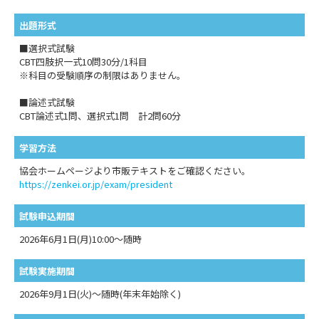
出題形式
■選択式試験
CBT四肢択一式10問30分/1科目
※科目の受験順序の制限はありません。
■論述式試験
CBT論述式1問、選択式1問 計2問60分
学習方法
協会ホームページより市販テキストをご確認ください。
https://zenkei.or.jp/exam/president
試験申込期間
2026年6月1日(月)10:00～随時
試験実施期間
2026年9月1日(火)～随時(年末年始除く)