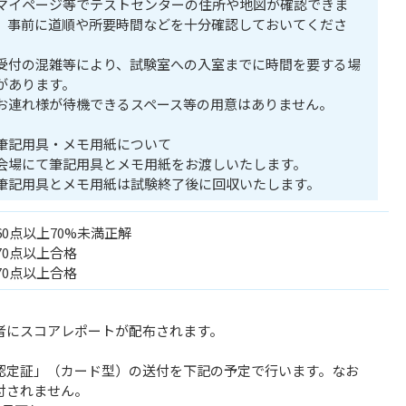
マイページ等でテストセンターの住所や地図が確認できま
。事前に道順や所要時間などを十分確認しておいてくださ
。
受付の混雑等により、試験室への入室までに時間を要する場
があります。
お連れ様が待機できるスペース等の用意はありません。
筆記用具・メモ用紙について
会場にて筆記用具とメモ用紙をお渡しいたします。
筆記用具とメモ用紙は試験終了後に回収いたします。
60点以上70%未満正解
70点以上合格
70点以上合格
者にスコアレポートが配布されます。
認定証」（カード型）の送付を下記の予定で行います。なお
付されません。