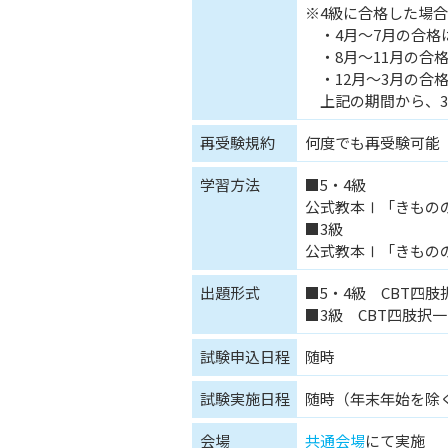
※4級に合格した場合
・4月～7月の合格
・8月～11月の合格
・12月～3月の合格
上記の期間から、3
再受験規約
何度でも再受験可能
学習方法
■5・4級
公式教本Ⅰ「きもの
■3級
公式教本Ⅰ「きもの
出題形式
■5・4級 CBT四肢
■3級 CBT四肢択一
試験申込日程
随時
試験実施日程
随時（年末年始を除
会場
共通会場
にて実施