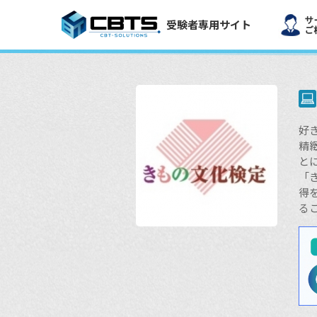
受験者専用サイト
好
精
と
「
得
る