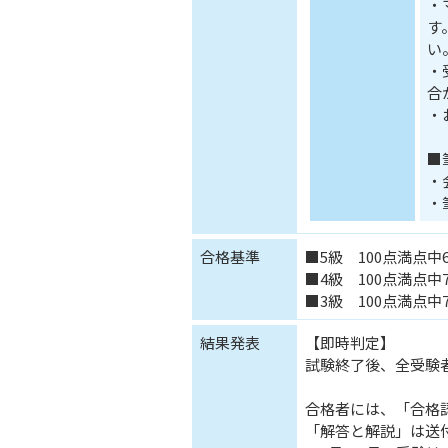
・
す
い
・
合
・
■
・
・
合格基準
■5級 100点満点中
■4級 100点満点中
■3級 100点満点中
結果発表
【即時判定】
試験終了後、全受験
合格者には、「合格
「解答と解説」は送