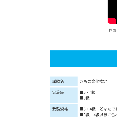
画面
試験名
きもの文化検定
実施級
■5・4級
■3級
受験資格
■5・4級 どなたで
■3級 4級試験に合