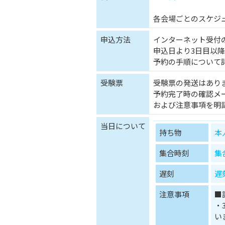
各会場ごとのスケジ
申込方法
インターネット受付
申込日より3日目以降
予約の手順について
受験票
受験票の発送はあり
予約完了時の確認メ
および注意事項を明
当日について
持ち物
本
集合時刻
集
遅刻
遅
注意事項
■
・
い