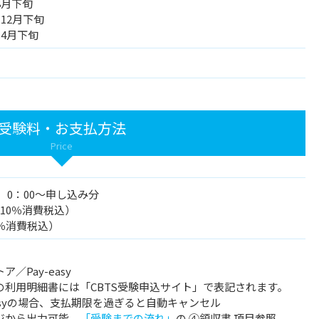
8月下旬
12月下旬
は4月下旬
受験料・お支払方法
Price
土）0：00～申し込み分
（10％消費税込）
0％消費税込）
／Pay-easy
の利用明細書には「CBTS受験申込サイト」で表記されます。
easyの場合、支払期限を過ぎると自動キャンセル
ジから出力可能、
「受験までの流れ」
の ④領収書 項目参照