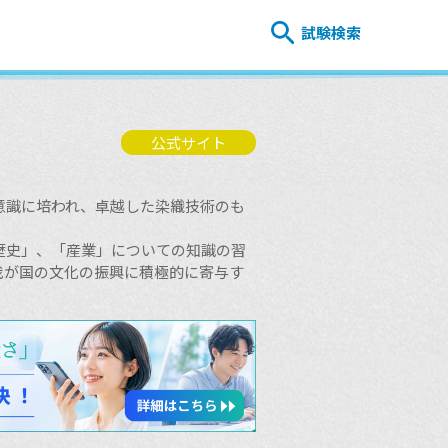
試験検索
公式サイト
。
意識に培われ、卓越した染織技術のも
歴史」、「産業」についての知識の習
我が国の文化の振興に積極的に寄与す