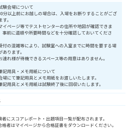
試験会場について
30分以上前にお越しの場合は、入場をお断りすることがござ
ます。
マイページ等でテストセンターの住所や地図が確認できま
。事前に道順や所要時間などを十分確認しておいてくださ
。
受付の混雑等により、試験室への入室までに時間を要する場
があります。
お連れ様が待機できるスペース等の用意はありません。
筆記用具・メモ用紙について
会場にて筆記用具とメモ用紙をお渡しいたします。
筆記用具とメモ用紙は試験終了後に回収いたします。
上
験者にスコアレポート・出題項目一覧が配布されます。
合格者はマイページから合格証書をダウンロードください。