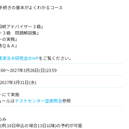
続手続きの基本がよくわかるコース
相続アドバイザー３級』
ー３級 問題解説集』
ーの実務』
務Ｑ＆Ａ』
経済法令研究会のHP
をご覧ください。
:00～2027年3月28日(日)23:59
2027年3月31日(水)
ー
にて実施
ュールは
テストセンター空席照会
参照
のみ
例:10日申込の場合13日以降)の予約が可能