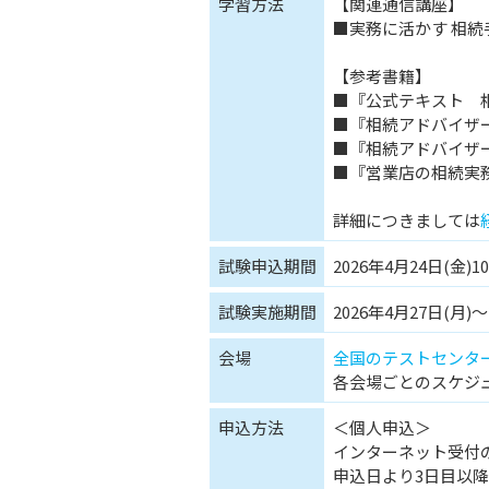
学習方法
【関連通信講座】
■実務に活かす 相
【参考書籍】
■『公式テキスト 
■『相続アドバイザ
■『相続アドバイザ
■『営業店の相続実
詳細につきましては
試験申込期間
2026年4月24日(金)10
試験実施期間
2026年4月27日(月)～
会場
全国のテストセンタ
各会場ごとのスケジ
申込方法
＜個人申込＞
インターネット受付
申込日より3日目以降(