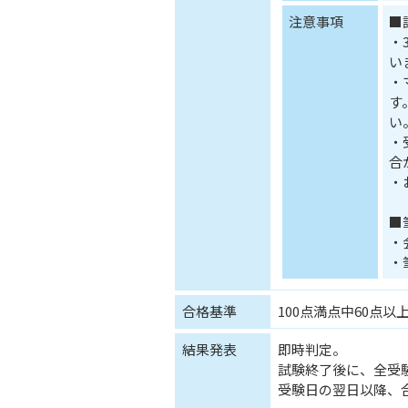
注意事項
■
・
い
・
す
い
・
合
・
■
・
・
合格基準
100点満点中60点以
結果発表
即時判定。
試験終了後に、全受
受験日の翌日以降、