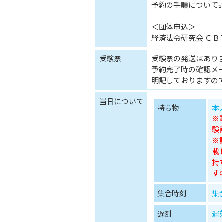
予約の手順について
＜団体申込＞
経済法令研究会 ＣＢＴ
受験票
受験票の発送はあり
予約完了時の確認メ
明記しておりますの
当日について
持ち物
本
※
験
※
載
持
す
集合時刻
集
遅刻
遅