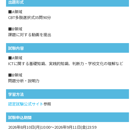
出題形式
■A領域
CBT多肢選択式35問90分
■B領域
課題に対する動画を提出
試験内容
■A領域
ICTに関する基礎知識、実践的知識、判断力・学校文化の理解など
■B領域
問題分析・説明力
学習方法
認定試験公式サイト
参照
試験申込期間
2026年8月10日(月)10:00～2026年9月11日(金)23:59