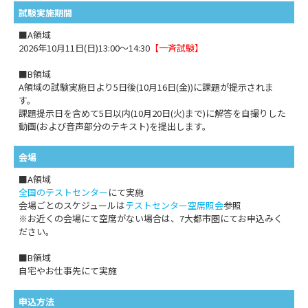
試験実施期間
■A領域
2026年10月11日(日)13:00～14:30
【一斉試験】
■B領域
A領域の試験実施日より5日後(10月16日(金))に課題が提示されま
す。
課題提示日を含めて5日以内(10月20日(火)まで)に解答を自撮りした
動画(および音声部分のテキスト)を提出します。
会場
■A領域
全国のテストセンター
にて実施
会場ごとのスケジュールは
テストセンター空席照会
参照
※お近くの会場にて空席がない場合は、7大都市圏にてお申込みく
ださい。
■B領域
自宅やお仕事先にて実施
申込方法