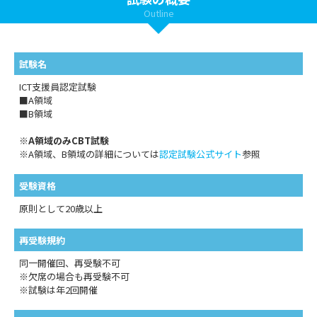
Outline
試験名
ICT支援員認定試験
■A領域
■B領域
※
A領域のみCBT試験
※A領域、B領域の詳細については
認定試験公式サイト
参照
受験資格
原則として20歳以上
再受験規約
同一開催回、再受験不可
※欠席の場合も再受験不可
※試験は年2回開催