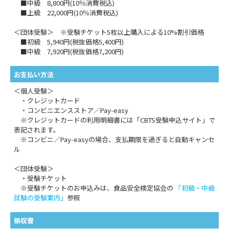
■中級 8,800円(10％消費税込)
■上級 22,000円(10％消費税込)
＜団体受験＞ ※受験チケット5枚以上購入による10%割引価格
■初級 5,940円(税抜価格5,400円)
■中級 7,920円(税抜価格7,200円)
お支払い方法
＜個人受験＞
・クレジットカード
・コンビニエンスストア／Pay-easy
※クレジットカードの利用明細書には「CBTS受験申込サイト」で
表記されます。
※コンビニ／Pay-easyの場合、支払期限を過ぎると自動キャンセ
ル
＜団体受験＞
・受験チケット
※受験チケットのお申込みは、食品安全検定協会の
「初級・中級
試験の受験案内」
参照
領収書