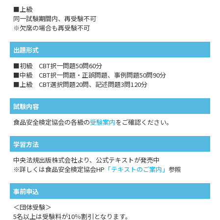
■上級
同一試験期間内、再受験不可
※欠席の場合も再受験不可
出題形式
■初級 CBT択一問題50問60分
■中級 CBT択一問題・正誤問題、事例問題50問90分
■上級 CBT選択問題20問、記述問題3問120分
試験内容
食品安全検定協会の各級の
受験案内
をご確認ください。
学習方法
中央法規出版株式会社より、公式テキストが発売中
※詳しくは食品安全検定協会HP
「テキストのご案内」
参照
事前申込
＜団体受験＞
5名以上は受験料が10％割引となります。