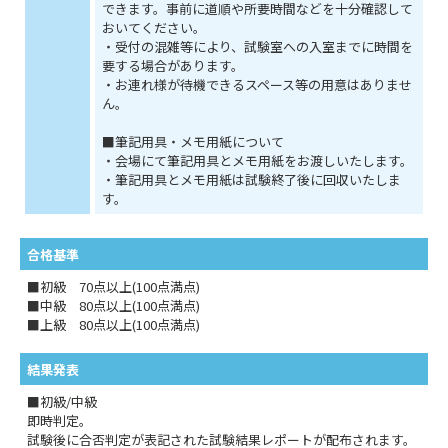
できます。事前に道順や所要時間などを十分確認して
おいてください。
・受付の混雑等により、試験室への入室までに時間を
要する場合があります。
・お連れ様が待機できるスペース等の用意はありませ
ん。
■筆記用具・メモ用紙について
・会場にて筆記用具とメモ用紙をお渡しいたします。
・筆記用具とメモ用紙は試験終了後に回収いたしま
す。
合格基準
■初級 70点以上(100点満点)
■中級 80点以上(100点満点)
■上級 80点以上(100点満点)
結果発表
■初級/中級
即時判定。
試験後に合否判定が表記された試験結果レポートが配布されます。