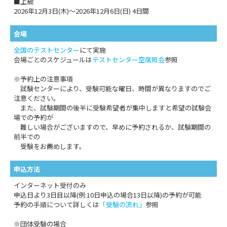
■上級
2026年12月3日(木)～2026年12月6日(日) 4日間
会場
全国のテストセンター
にて実施
会場ごとのスケジュールは
テストセンター空席照会
参照
※予約上の注意事項
試験センターにより、受験可能な曜日、時間が異なりますのでご
注意ください。
また、試験期間の後半に受験希望者が集中しますと希望の試験会
場での予約が
難しい場合がございますので、早めに予約されるか、試験期間の
前半での
受験をお薦めします。
申込方法
インターネット受付のみ
申込日より3日目以降(例:10日申込の場合13日以降)の予約が可能
予約の手順について詳しくは
「受験の流れ」
参照
※団体受験の場合