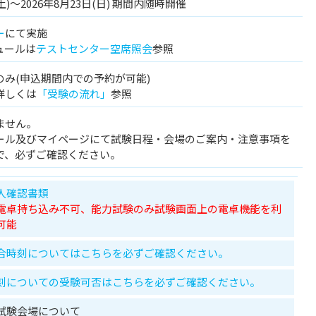
)～2026年8月23日(日) 期間内随時開催
ー
にて実施
ュールは
テストセンター空席照会
参照
み(申込期間内での予約が可能)
詳しくは
「受験の流れ」
参照
ません。
ール及びマイページにて試験日程・会場のご案内・注意事項を
で、必ずご確認ください。
人確認書類
電卓持ち込み不可、能力試験のみ試験画面上の電卓機能を利
可能
合時刻についてはこちらを必ずご確認ください。
刻についての受験可否はこちらを必ずご確認ください。
試験会場について