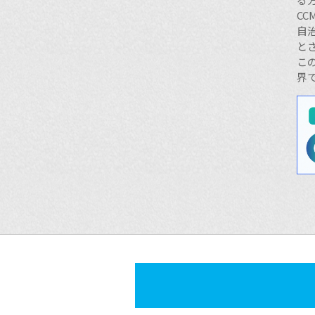
C
自
と
こ
界