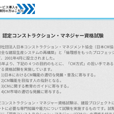
認定コンストラクション・マネジャー資格試験
般社団法人日本コンストラクション・マネジメント協会（日本CM協
健全な建設生産システムの再構築」と「倫理感をもったプロフェッ
て、2001年4月に設立されました。
005年より、下記の４つの目的のもとに、「CM方式」の担い手であ
する資格試験を実施しています。
)日本におけるCM職能の適切な発展・普及に寄与する。
)CM職能を目指す人の指針となる。
)CMに関する教育のガイドに寄与する。
)CM市場の適切な発展に寄与する。
定コンストラクション・マネジャー資格試験は、建設プロジェクト
ントに必要な専門知識や能力について試験を実施するものです。試
方に「認定コンストラクション・マネジャー(CCMJ)」の資格を付与