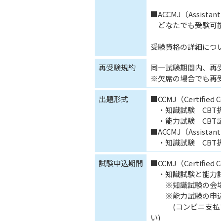
■ACCMJ（Assistan
どなたでも受験可
受験資格の詳細につ
再受験規約
同一試験期間内、再
※欠席の場合でも再
出題形式
■CCMJ（Certified C
・知識試験 CBT択
・能力試験 CBT記
■ACCMJ（Assistan
・知識試験 CBT択
試験申込期間
■CCMJ（Certified C
・知識試験と能力
※知識試験の会場
※能力試験の申込
(コンビニ支払い
い)