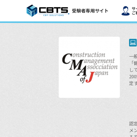
受験者専用サイト
一
「
し
2
定
1
2
3
4
認
メ
る