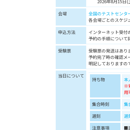
2026年8月15日(土
会場
全国のテストセンタ
各会場ごとのスケジ
申込方法
インターネット受付の
予約の手順について
受験票
受験票の発送はあり
予約完了時の確認メ
明記しておりますの
当日について
持ち物
本
※
用
集合時刻
集
遅刻
遅
注意事項
■