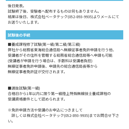
後日発表。
試験終了後、受験者へ配布するものは何もありません。
結果は後日、株式会社ベータテック(052-893-9935)よりメールにて
お送りいたします。
試験後の手続
■養成課程修了試験(第一級/第二級/第三級)
弊社から総務省東海総合通信局へ無線従事者免許申請を行う他、
受講者がその住所を管轄する総務省総合通信局等へ申請も可能
(受講者が申請を行う場合は、手数料は受講者負担)
無線従事者免許申請後、申請先の総合通信局長等から
無線従事者免許証が交付されます。
■選抜試験(第一級)
合格日から1年以内に限り第一級陸上特殊無線技士養成課程の
受講資格要件として認められます。
※免許申請方法や受講のお申込につきまして
詳しくは株式会社ベータテック(052-893-9935)までお問合せ下さ
い。