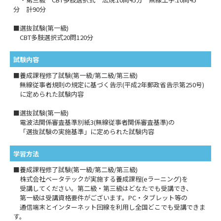
分 計90分
■選抜試験(第一級)
CBT多肢選択式20問120分
試験内容
■養成課程修了試験(第一級/第二級/第三級)
無線従事者規則の規定に基づく告示(平成2年郵政省告示第250号)
に定められた試験内容
■選抜試験(第一級)
電波法関係審査基準別紙3(無線従事者関係審査基準)の
「選抜試験の実施基準」に定められた試験内容
学習方法
■養成課程修了試験(第一級/第二級/第三級)
株式会社ベータテックが実施する養成課程(eラーニング)を
受講してください。第二級・第三級はどなたでも受講でき、
第一級は受講資格要件がございます。PC・タブレット等の
通信端末とインターネット回線を利用し全国どこでも受講できま
す。