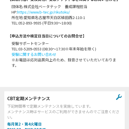
団体名:株式会社ベータテック 養成課程担当
HP:
https://www.b-tec.jp/rikutoku/
所在地:愛知県名古屋市天白区植田西2-110-1
TEL:052-893-9935 (平日9:30～18:00)
【申込⽅法や検定日当日についてのお問合せ】
受験サポートセンター
TEL:03-5209-0553 (08:30〜17:30※年末年始を除く)
受験に関するお問い合わせ
※お電話は応対品質向上のため、録音させていただいておりま
す。
CBT定期メンテナンス
下記時間帯で定期メンテナンスを実施しています。
メンテナンス時はサービスのご利用ができませんのでご注意くださ
い。
毎月第2・第4火曜日