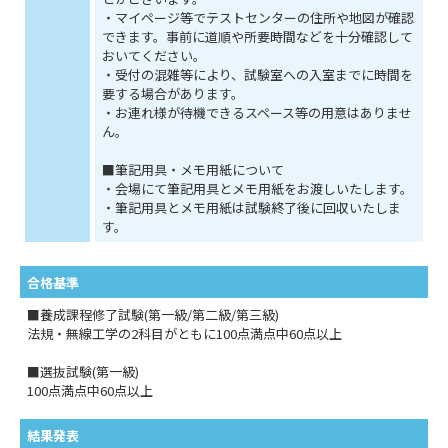
・マイページ等でテストセンターの住所や地図が確認
できます。事前に道順や所要時間などを十分確認して
おいてください。
・受付の混雑等により、試験室への入室までに時間を
要する場合があります。
・お連れ様が待機できるスペース等の用意はありませ
ん。
■筆記用具・メモ用紙について
・会場にて筆記用具とメモ用紙をお渡しいたします。
・筆記用具とメモ用紙は試験終了後に回収いたしま
す。
合格基準
■養成課程修了試験(第一級/第二級/第三級)
法規・無線工学の2科目がともに100点満点中60点以上
■選抜試験(第一級)
100点満点中60点以上
結果発表