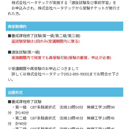
株式会社ベータテックが実施する「選抜試験及び事前学習」を
お申込みされ、株式会社ベータテックから受験チケットが発行さ
れた方。
再受験規約
■養成課程修了試験(第一級/第二級/第三級)
追試験受験は1回のみ(受講期間内に限る)
■選抜試験(第一級)
実施期間内で何度でも再受験可能(受験の都度、申込が必要)
※受講期間や再受験のお申込につきまして
詳しくは株式会社ベータテック(052-893-9935)までお問合せ下さ
い。
出題形式
■養成課程修了試験
・第一級 CBT多肢選択式 法規:10問50分 無線工学:20問90
分 計140分
・第二級 CBT多肢選択式 法規:10問45分 無線工学:10問45
分 計90分
・第三級 CBT多肢選択式 法規:10問45分 無線工学:10問45