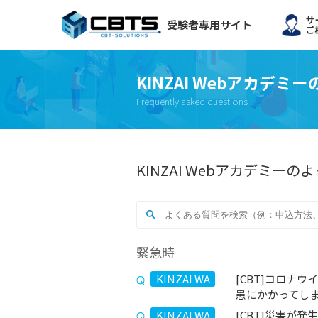
受験者専用サイト
KINZAI Webアカデ
Frequently asked questions
KINZAI Webアカデミー
緊急時
KINZAI WA
[CBT]コロナ
患にかかってし
KINZAI WA
[CBT]災害が