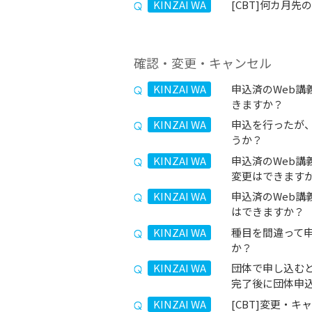
KINZAI WA
[CBT]何カ月
確認・変更・キャンセル
KINZAI WA
申込済のWeb講
きますか？
KINZAI WA
申込を行ったが
うか？
KINZAI WA
申込済のWeb講
変更はできます
KINZAI WA
申込済のWeb講
はできますか？
KINZAI WA
種目を間違って
か？
KINZAI WA
団体で申し込む
完了後に団体申
KINZAI WA
[CBT]変更・