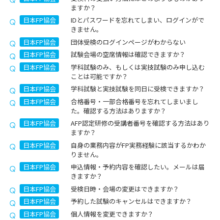
ますか？
日本FP協会
IDとパスワードを忘れてしまい、ログインがで
きません。
日本FP協会
団体受検のログインページがわからない
日本FP協会
試験会場の空席情報は確認できますか？
日本FP協会
学科試験のみ、もしくは実技試験のみ申し込む
ことは可能ですか？
日本FP協会
学科試験と実技試験を同日に受検できますか？
日本FP協会
合格番号・一部合格番号を忘れてしまいまし
た。確認する方法はありますか？
日本FP協会
AFP認定研修の受講者番号を確認する方法はあり
ますか？
日本FP協会
自身の業務内容がFP実務経験に該当するかわか
りません。
日本FP協会
申込情報・予約内容を確認したい。メールは届
きますか？
日本FP協会
受検日時・会場の変更はできますか？
日本FP協会
予約した試験のキャンセルはできますか？
日本FP協会
個人情報を変更できますか？