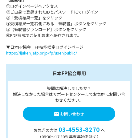
【試験後】
①ログインページへアクセス
②ご自身で登録されたIDとパスワードにてログイン
③「受検結果一覧」をクリック
④受検結果一覧右側にある「領収書」ボタンをクリック
⑤【領収書ダウンロード】ボタンをクリック
⑥PDF形式でご使用端末へ保存されます。
▼日本FP協会 FP技能検定ログインページ
https://ijuken.jafp.or.jp/fp/user/public/
日本FP協会専用
疑問は解決しましたか？
解決しなかった場合はサポートセンターまでお気軽にお問い合
わせください。
お問い合わせ
03-4553-8270
お急ぎの方は
へ
（08:30〜17:30※年末年始を除く）