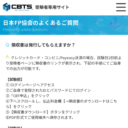
受験者専用サイト
日本FP協会のよくあるご質問
Frequently asked questions
領収書は発行してもらえますか？
クレジットカード・コンビニ/Payeasy決済の場合、試験日2日前よ
り受検者ページに領収書のリンクが表示され、下記の手順にてご自身
での出力が可能です。
【試験前】
① ログインページへアクセス
②ご自身で登録されたIDとパスワードにてログイン
③「CBT申込」をクリック
④下へスクロールし、払込料金欄【→領収書のダウンロードはこち
ら】をクリック
⑤【領収書ダウンロード】ボタンをクリック
⑥PDF形式でご使用端末へ保存されます。