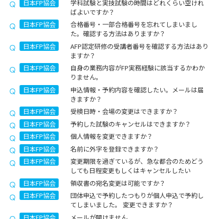
日本FP協会
学科試験と実技試験の時間はどれくらい空けれ
ばよいですか？
日本FP協会
合格番号・一部合格番号を忘れてしまいまし
た。確認する方法はありますか？
日本FP協会
AFP認定研修の受講者番号を確認する方法はあり
ますか？
日本FP協会
自身の業務内容がFP実務経験に該当するかわか
りません。
日本FP協会
申込情報・予約内容を確認したい。メールは届
きますか？
日本FP協会
受検日時・会場の変更はできますか？
日本FP協会
予約した試験のキャンセルはできますか？
日本FP協会
個人情報を変更できますか？
日本FP協会
名前に外字を登録できますか？
日本FP協会
変更期限を過ぎているが、急な都合のためどう
しても日程変更もしくはキャンセルしたい
日本FP協会
領収書の宛名変更は可能ですか？
日本FP協会
団体申込で予約したつもりが個人申込で予約し
てしまいました。 変更できますか？
日本FP協会
メールが開けません