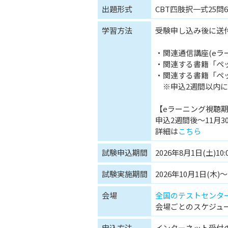
出題形式
CBT四肢択一式25問6
学習方法
受験申し込み後に送付
・関連通信講座(eラ
・関連する書籍「ペ
・関連する書籍「ペ
※申込2週間以内に
【eラーニング視聴
申込2週間後～11月30日
詳細は
こちら
試験申込期間
2026年8月1日(土)10:
試験実施期間
2026年10月1日(木)～
会場
全国のテストセンタ
会場ごとのスケジュ
申込方法
インターネット受付