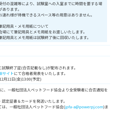
受付の混雑等により、試験室への入室までに時間を要する場
があります。
お連れ様が待機できるスペース等の用意はありません。
筆記用具・メモ用紙について
会場にて筆記用具とメモ用紙をお渡しいたします。
筆記用具とメモ用紙は試験終了後に回収いたします。
に試験終了証(合否記載なし)が配布されます。
Bサイト
にて合格者発表をいたします。
月11日(金)13:00(予定)
内に、一般社団法人ペットフード協会より全受験者に合否通知を
・認定証書＆カードを発送いたします。
ては、一般社団法人ペットフード協会(
jpfa-a@powerpj.com
)ま