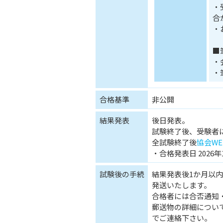
・
合
・
■
・
・
合格基準
非公開
結果発表
後日発表。
試験終了後、受験者
全試験終了後
協会WE
・合格発表日 2026年12
試験後の手続
結果発表後1か月以
発送いたします。
合格者には合否通知
郵送物の詳細につい
でご連絡下さい。