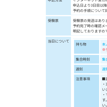
申込日より3日目以降(
予約の手順について
受験票
受験票の発送はあり
予約完了時の確認メ
明記しておりますの
当日について
持ち物
本
※
集合時刻
集
遅刻
遅
注意事項
■
・
い
・
す
い