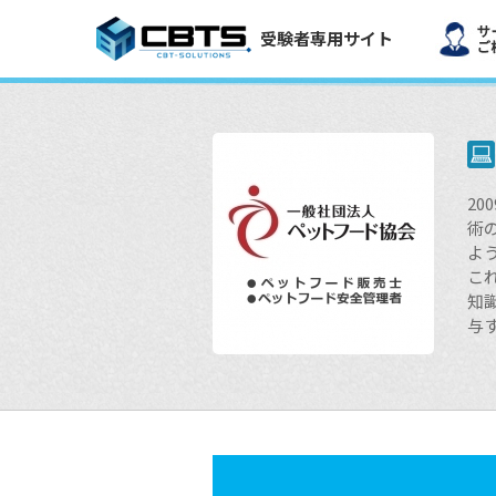
受験者専用サイト
2
術
よ
こ
知
与