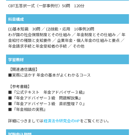
CBT五答択一式〈一部事例付〉50問 120分
科目構成
(1)基本知識 30問 ／ (2)技能・応用 10事例20問
わが国の社会保険制度とその仕組み ／ 年金制度とその仕組み ／ 年
金給付の種類と支給要件 ／ 企業年金・個人年金の仕組みと要点 ／
年金請求手続と年金受給者の手続 ／ その他
学習教材
【関連通信講座】
■実務に活かす 年金の基本がよくわかるコース
【参考書籍】
■『公式テキスト 年金アドバイザー３級』
■『年金アドバイザー３級 問題解説集』
■『年金アドバイザー３級 直前整理７０』
■『年金相談の実務』
詳細につきましては
経済法令研究会のHP
をご覧ください。
試験申込期間