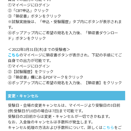
①マイページにログイン
②「CBT申込」クリック
③「領収書」ボタンをクリック
※試験実施後は、「申込・受験履歴」タブ内にボタンが表示されま
す。
④ポップアップ内にご希望の宛名を入力後、「領収書ダウンロー
ド」ボタンをクリック
＜2022年3月31日(木)までの受験者＞
こちら
のマイページに領収書ボタンが表示され、下記の手順にてご
自身での出力が可能です。
①マイページにログイン
②【試験履歴】をクリック
③「領収書」欄にあるPDFマークをクリック
④ポップアップ内にご希望の宛名を入力後、【領収書】をクリック
変更・キャンセル
受験日・会場の変更キャンセルは、マイページより受験日の3日前
(例:受験日が10日の場合は7日)まで可能です。
受験日の2日前からは変更・キャンセルが一切できかねます。
なお、入金後のキャンセルは手数料が発生します。
キャンセル処理の方法および手数料について、詳しくは
こちら
をご