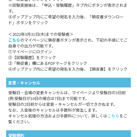
※試験実施後は、「申込・受験履歴」タブ内にボタンが表示されま
す。
④ポップアップ内にご希望の宛名を入力後、「領収書ダウンロー
ド」ボタンをクリック
＜2022年3月31日(木)までの受験者＞
こちら
のマイページに領収書ボタンが表示され、下記の手順にてご
自身での出力が可能です。
①マイページにログイン
②【試験履歴】をクリック
③「領収書」欄にあるPDFマークをクリック
④ポップアップ内にご希望の宛名を入力後、【領収書】をクリック
変更・キャンセル
受験日・会場の変更キャンセルは、マイページより受験日の3日前
(例:受験日が10日の場合は7日)まで可能です。
受験日の2日前からは変更・キャンセルが一切できかねます。
なお、入金後のキャンセルは手数料が発生します。
キャンセル処理の方法および手数料について、詳しくは
こちら
をご
覧ください。
受験規約