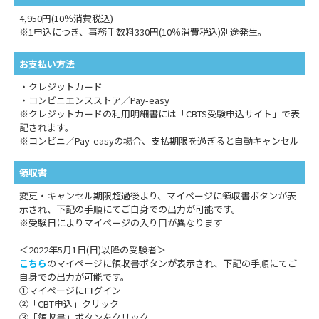
4,950円(10％消費税込)
※1申込につき、事務手数料330円(10％消費税込)別途発生。
お支払い方法
・クレジットカード
・コンビニエンスストア／Pay-easy
※クレジットカードの利用明細書には「CBTS受験申込サイト」で表
記されます。
※コンビニ／Pay-easyの場合、支払期限を過ぎると自動キャンセル
領収書
変更・キャンセル期限超過後より、マイページに領収書ボタンが表
示され、下記の手順にてご自身での出力が可能です。
※受験日によりマイページの入り口が異なります
＜2022年5月1日(日)以降の受験者＞
こちら
のマイページに領収書ボタンが表示され、下記の手順にてご
自身での出力が可能です。
①マイページにログイン
②「CBT申込」クリック
③「領収書」ボタンをクリック