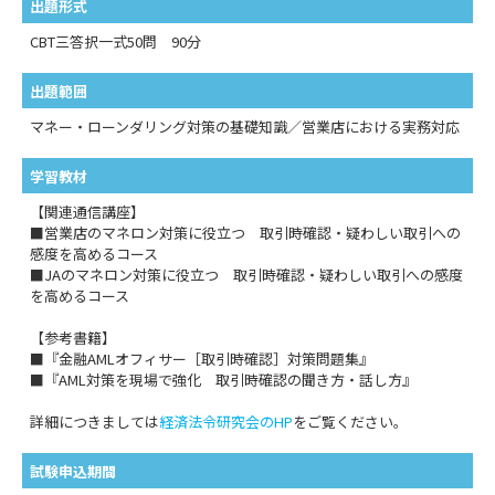
出題形式
CBT三答択一式50問 90分
出題範囲
マネー・ローンダリング対策の基礎知識／営業店における実務対応
学習教材
【関連通信講座】
■営業店のマネロン対策に役立つ 取引時確認・疑わしい取引への
感度を高めるコース
■JAのマネロン対策に役立つ 取引時確認・疑わしい取引への感度
を高めるコース
【参考書籍】
■『金融AMLオフィサー［取引時確認］対策問題集』
■『AML対策を現場で強化 取引時確認の聞き方・話し方』
詳細につきましては
経済法令研究会のHP
をご覧ください。
試験申込期間