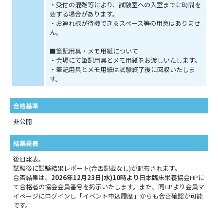
・受付の混雑等により、試験室への入室までに時間を
要する場合があります。
・お連れ様が待機できるスペース等の用意はありませ
ん。
■筆記用具・メモ用紙について
・会場にて筆記用具とメモ用紙をお渡しいたします。
・筆記用具とメモ用紙は試験終了後に回収いたしま
す。
合格基準
非公開
結果発表
後日発表。
試験後に試験結果レポート(合否記載なし)が配布されます。
合否結果は、
2026年12月23日(水)10時より
日本臨床栄養協会HPに
て合格者の協会会員番号を掲示いたします。また、同HPより会員マ
イページにログインし「イベント申込履歴」からも合否確認が可能
です。