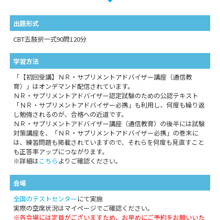
出題形式
CBT五肢択一式90問120分
学習方法
「【初回受講】ＮＲ・サプリメントアドバイザー講座（通信教
育）」はオンデマンド配信されています。
ＮＲ・サプリメントアドバイザー認定試験のための公認テキスト
「ＮＲ・サプリメントアドバイザー必携」も利用し、何度も繰り返
し勉強されるのが、合格への近道です。
ＮＲ・サプリメントアドバイザー講座（通信教育）の後半には試験
対策講座を、「ＮＲ・サプリメントアドバイザー必携」の巻末に
は、練習問題も掲載されていますので、それらを何度も見直すこと
も正答率アップにつながります。
※詳細は
こちら
よりご確認ください。
会場
全国のテストセンター
にて実施
実際の空席状況はマイページでご確認ください。
※各会場には定員がございますため、お早めにご予約をお願いいた