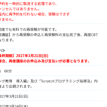
予約を一時的に取消する処理であり、
ンセルではありません。
程内に再予約を行わない場合、受験はできず
きません。
何度でも有料での再受験が可能です。
用講座】から再受験の申込と再受験料の支払完了後、再度CBT
なります。
い≫
期限】2027年3月21日(日)
場合、再度講座のお申込み及び支払いが必要となります。
) 60分
グ教育 導入編」及び「Scratchプログラミング指導法」内
容より出題されます。
027年3月21日(日)
027年3月24日(水)