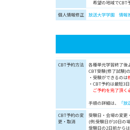
希望の地域でCBT
個人情報修正
放送大学学園 情報
CBT予約方法
各種単元学習終了後
CBT受験(修了試験
・受験ができるのは
・CBT予約は最短3
ご予約を完了頂く必
手順の詳細は、
「放
CBT予約の変
受験日・会場の変更
更・取消
(例:受験日が10日の
受験日の2日前から