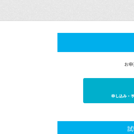
お申
申し込み・
試