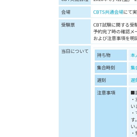
会場
CBTS共通会場
にて実
受験票
CBT試験に関する受
予約完了時の確認メ
および注意事項を明
当日について
持ち物
本
集合時刻
集
遅刻
遅
注意事項
■
・
い
・
す
い
・