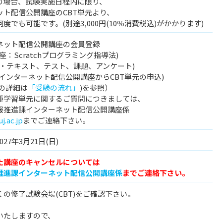
の場合、試験実施日程内に限り、
ト配信公開講座のCBT単元より、
でも可能です。(別途3,000円(10％消費税込)がかかります)
ネット配信公開講座の会員登録
：Scratchプログラミング指導法)
・テキスト、テスト、課題、アンケート)
学インターネット配信公開講座からCBT単元の申込)
日の詳細は
「受験の流れ」
)を参照）
種学習単元に関するご質問につきましては、
推進課インターネット配信公開講座係
j.ac.jp
までご連絡下さい。
027年3月21日(日)
た講座のキャンセルについては
推進課インターネット配信公開講座係
までご連絡下さい。
の修了試験会場(CBT)をご確認下さい。
いたしますので、