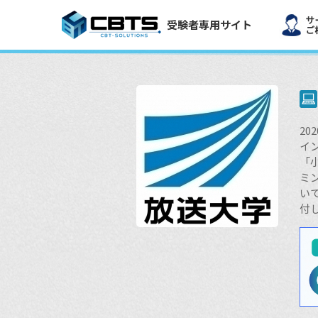
受験者専用サイト
2
イ
「
ミ
い
付