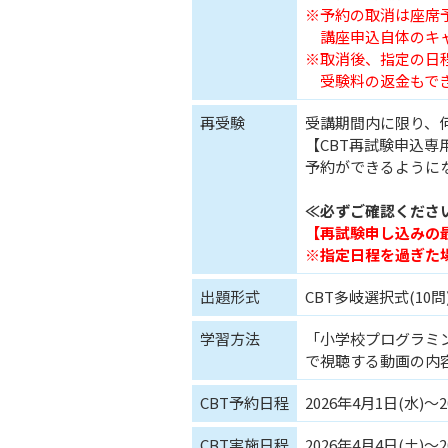
※予約の取消は座席
講座申込自体のキャ
※取消後、指定の日
受験料の返金もで
再受験
受講期間内に限り、
【CBT再試験申込専
予約ができるように
≪必ずご確認くださ
【再試験申し込みの最終
※指定日程を過ぎた
出題形式
CBT多岐選択式(10問
学習方法
「小学校プログラミン
で視聴する動画の内
CBT予約日程
2026年4月1日(水)～2
CBT実施日程
2026年4月4日(土)～2