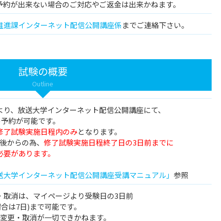
予約が出来ない場合のご対応やご返金は出来かねます。
推進課インターネット配信公開講座係
までご連絡下さい。
試験の概要
Outline
より、放送大学インターネット配信公開講座にて、
)の予約が可能です。
修了試験実施日程内のみ
となります。
日後からの為、
修了試験実施日程終了日の3日前までに
要があります。
送大学インターネット配信公開講座受講マニュアル」
参照
・取消は、マイページより受験日の3日前
場合は7日)まで可能です。
は変更・取消が一切できかねます。