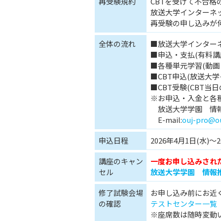
再受験規約
CBTを受けて不合格
放送大学インターネッ
再受験の申し込みが何度
全体の流れ
■放送大学インター
■申込・支払(有料講座
■各種単元学習(動画
■CBT申込(放送大
■CBT受験(CBT当
※お申込・入金と各
放送大学学園 情報
E-mail:
ouj-pro@ou
申込日程
2026年4月1日(水)～2
講座のキャン
一度お申し込みされ
セル
放送大学学園 情報
修了試験会場
お申し込み前にお近く
の確認
テストセンター一覧
※座席数は随時変動