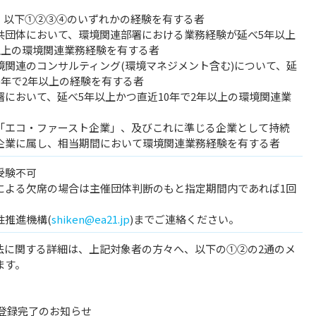
て、以下①②③④のいずれかの経験を有する者
共団体において、環境関連部署における業務経験が延べ5年以上
以上の環境関連業務経験を有する者
境関連のコンサルティング(環境マネジメント含む)について、延
0年で2年以上の経験を有する者
において、延べ5年以上かつ直近10年で2年以上の環境関連業
「エコ・ファースト企業」、及びこれに準じる企業として持続
企業に属し、相当期間において環境関連業務経験を有する者
受験不可
による欠席の場合は主催団体判断のもと指定期間内であれば1回
性推進機構(
shiken@ea21.jp
)までご連絡ください。
方法に関する詳細は、上記対象者の方々へ、以下の①②の2通のメ
ます。
ト登録完了のお知らせ