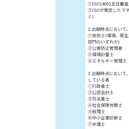
①ISO14001主任
②ISOが策定したマ
く)
2. 出願時点におい
①技術士(環境、衛
部門のいずれか)
②公害防止管理者
③環境計量士
④エネルギー管理士
3. 出願時点におい
している者
①行政書士
②公認会計士
③司法書士
④社会保険労務士
⑤税理士
⑥中小企業診断士
⑦弁護士