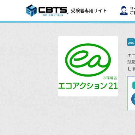
受験者専用サイト
エ
試
し