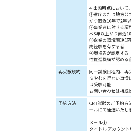
4. 出願時点におい
①省庁または地方公
かつ直近10年で2年
②事業者に対する環
べ5年以上かつ直近1
③企業の環境関連部署
務経験を有する者
④環境省が認定する
性推進機構が認める
再受験規約
同一試験日程内、再
※やむを得ない事情
は受験可能
お問い合わせは持続
予約方法
CBT試験のご予約
ールにて通達いたし
メール①
タイトル:アカウン