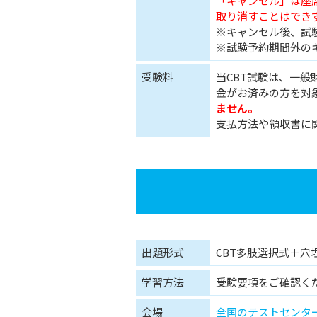
「キャンセル」は座
取り消すことはでき
※キャンセル後、試
※試験予約期間外の
受験料
当CBT試験は、一
金がお済みの方を対
ません。
支払方法や領収書に
出題形式
CBT多肢選択式＋穴埋
学習方法
受験要項をご確認く
会場
全国のテストセンタ