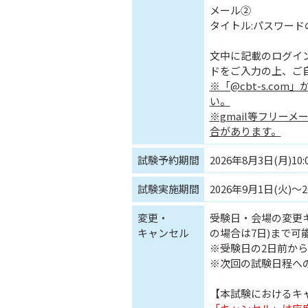
メール②
タイトル:パスワード
文中に記載のログイン
ドをご入力の上、ご
※「@cbt-s.c
い。
※gmail等フリー
合があります。
試験予約期間
2026年8月3日(月)10:
試験実施期間
2026年9月1日(火)～2
変更・
受験日・会場の変更キ
キャンセル
の場合は7日)まで可
※受験日の2日前か
※次回の試験日程へ
【本試験におけるキ