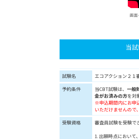
画面
当試
試験名
エコアクション２１
予約条件
当CBT試験は、
一般
金がお済みの方
を対
※申込期間内にお申
いただけませんので
受験資格
審査員試験を受験で
1. 出願時点におい